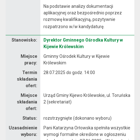
Na podstawie analizy dokumentacji
aplikacyjnej oraz bezpośrednio poprzez
rozmowę kwalifikacyjną, pozytywnie
rozpatrzono w/w kandydaturę.
Stanowisko:
Dyrektor Gminnego Ośrodka Kultury w
Dane dotyczące rekrutacji na stanowisko Dyrektor Gminnego Ośrodka Kultury w Kijewie Królewskim
Kijewie Królewskim
Miejsce
Gminny Ośrodek Kultury w Kijewie
pracy:
Królewskim
Termin
28.07.2025 do godz. 14:00
składania
ofert:
Miejsce
Urząd Gminy Kijewo Królewskie, ul. Toruńska
składania
2 (sekretariat)
ofert:
Status:
rozstrzygnięte (dokonano wyboru)
Uzasadnienie
Pani Katarzyna Orłowska spełniła wszystkie
wyboru:
wymogi formalne określone w ogłoszeniu