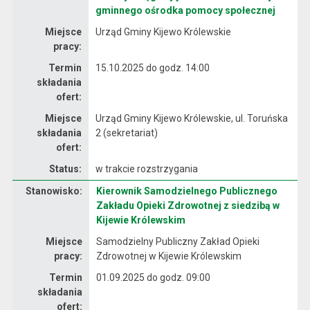
gminnego ośrodka pomocy społecznej
Miejsce
Urząd Gminy Kijewo Królewskie
pracy:
Termin
15.10.2025 do godz. 14:00
składania
ofert:
Miejsce
Urząd Gminy Kijewo Królewskie, ul. Toruńska
składania
2 (sekretariat)
ofert:
Status:
w trakcie rozstrzygania
Stanowisko:
Kierownik Samodzielnego Publicznego
Dane dotyczące rekrutacji na stanowisko Kierownik Samodzielnego Publicznego Zakładu Opieki Zdrowotnej z siedzibą w Kijewie Królewskim
Zakładu Opieki Zdrowotnej z siedzibą w
Kijewie Królewskim
Miejsce
Samodzielny Publiczny Zakład Opieki
pracy:
Zdrowotnej w Kijewie Królewskim
Termin
01.09.2025 do godz. 09:00
składania
ofert: