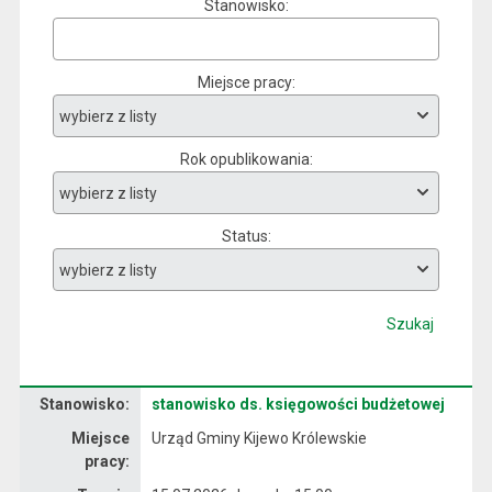
Stanowisko
Miejsce pracy
Rok opublikowania
Status
Szukaj
Dane dotyczące rekrutacji na stanowisko stanowisko ds. księgowości budżetowej
Stanowisko:
stanowisko ds. księgowości budżetowej
Miejsce
Urząd Gminy Kijewo Królewskie
pracy: