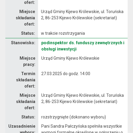
ofert:
Miejsce
Urząd Gminy Kijewo Królewskie, ul. Toruńska
składania
2, 86-253 Kijewo Królewskie (sekretariat)
ofert:
Status:
w trakcie rozstrzygania
Stanowisko:
podinspektor ds. funduszy zewnętrznych i
Dane dotyczące rekrutacji na stanowisko podinspektor ds. funduszy zewnętrznych i obsługi inwestycji
obsługi inwestycji
Miejsce
Urząd Gminy Kijewo Królewskie
pracy:
Termin
27.03.2025 do godz. 14:00
składania
ofert:
Miejsce
Urząd Gminy Kijewo Królewskie, ul. Toruńska
składania
2, 86-253 Kijewo Królewskie (sekretariat)
ofert:
Status:
rozstrzygnięte (dokonano wyboru)
Uzasadnienie
Pani Sandra Pałczyńska spełniła wszystkie
wyboru:
wymogi formalne określone w ogłoszeniu o