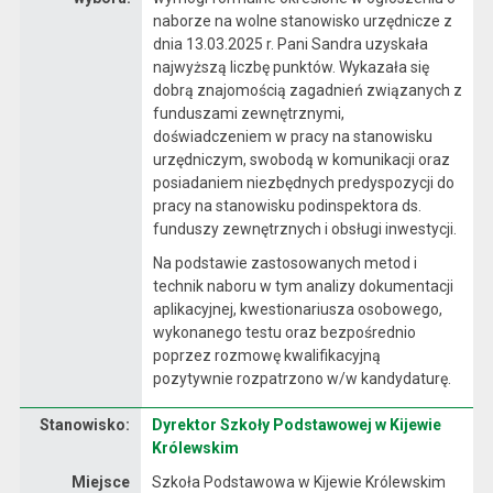
naborze na wolne stanowisko urzędnicze z
dnia 13.03.2025 r. Pani Sandra uzyskała
najwyższą liczbę punktów. Wykazała się
dobrą znajomością zagadnień związanych z
funduszami zewnętrznymi,
doświadczeniem w pracy na stanowisku
urzędniczym, swobodą w komunikacji oraz
posiadaniem niezbędnych predyspozycji do
pracy na stanowisku podinspektora ds.
funduszy zewnętrznych i obsługi inwestycji.
Na podstawie zastosowanych metod i
technik naboru w tym analizy dokumentacji
aplikacyjnej, kwestionariusza osobowego,
wykonanego testu oraz bezpośrednio
poprzez rozmowę kwalifikacyjną
pozytywnie rozpatrzono w/w kandydaturę.
Stanowisko:
Dyrektor Szkoły Podstawowej w Kijewie
Dane dotyczące rekrutacji na stanowisko Dyrektor Szkoły Podstawowej w Kijewie Królewskim
Królewskim
Miejsce
Szkoła Podstawowa w Kijewie Królewskim