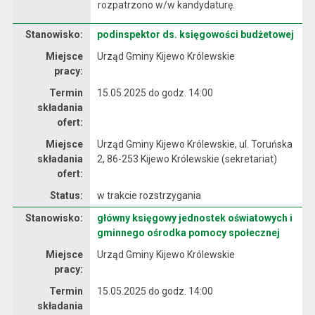
rozpatrzono w/w kandydaturę.
Dane dotyczące rekrutacji na stanowisko podinspektor ds. księgowości budżetowej
Stanowisko:
podinspektor ds. księgowości budżetowej
Miejsce
Urząd Gminy Kijewo Królewskie
pracy:
Termin
15.05.2025 do godz. 14:00
składania
ofert:
Miejsce
Urząd Gminy Kijewo Królewskie, ul. Toruńska
składania
2, 86-253 Kijewo Królewskie (sekretariat)
ofert:
Status:
w trakcie rozstrzygania
Stanowisko:
główny księgowy jednostek oświatowych i
Dane dotyczące rekrutacji na stanowisko główny księgowy jednostek oświatowych i gminnego ośrodka pomocy społecznej
gminnego ośrodka pomocy społecznej
Miejsce
Urząd Gminy Kijewo Królewskie
pracy:
Termin
15.05.2025 do godz. 14:00
składania