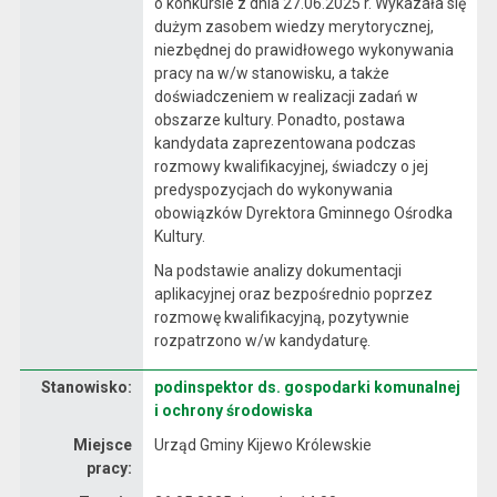
o konkursie z dnia 27.06.2025 r. Wykazała się
dużym zasobem wiedzy merytorycznej,
niezbędnej do prawidłowego wykonywania
pracy na w/w stanowisku, a także
doświadczeniem w realizacji zadań w
obszarze kultury. Ponadto, postawa
kandydata zaprezentowana podczas
rozmowy kwalifikacyjnej, świadczy o jej
predyspozycjach do wykonywania
obowiązków Dyrektora Gminnego Ośrodka
Kultury.
Na podstawie analizy dokumentacji
aplikacyjnej oraz bezpośrednio poprzez
rozmowę kwalifikacyjną, pozytywnie
rozpatrzono w/w kandydaturę.
Stanowisko:
podinspektor ds. gospodarki komunalnej
Dane dotyczące rekrutacji na stanowisko podinspektor ds. gospodarki komunalnej i ochrony środowiska
i ochrony środowiska
Miejsce
Urząd Gminy Kijewo Królewskie
pracy: