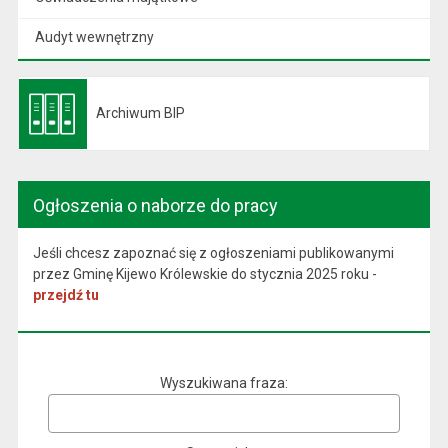
Audyt wewnętrzny
Archiwum BIP
Otwiera się w nowej karcie
Ogłoszenia o naborze do pracy
Jeśli chcesz zapoznać się z ogłoszeniami publikowanymi
przez Gminę Kijewo Królewskie do stycznia 2025 roku -
przejdź tu
Wyszukiwana fraza