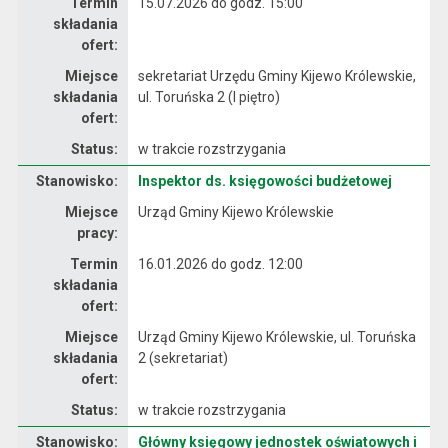
Termin
15.07.2026 do godz. 15:00
składania
ofert:
Miejsce
sekretariat Urzędu Gminy Kijewo Królewskie,
składania
ul. Toruńska 2 (I piętro)
ofert:
Status:
w trakcie rozstrzygania
Dane dotyczące rekrutacji na stanowisko Inspektor ds. księgowości budżetowej
Stanowisko:
Inspektor ds. księgowości budżetowej
Miejsce
Urząd Gminy Kijewo Królewskie
pracy:
Termin
16.01.2026 do godz. 12:00
składania
ofert:
Miejsce
Urząd Gminy Kijewo Królewskie, ul. Toruńska
składania
2 (sekretariat)
ofert:
Status:
w trakcie rozstrzygania
Stanowisko:
Główny księgowy jednostek oświatowych i
Dane dotyczące rekrutacji na stanowisko Główny księgowy jednostek oświatowych i gminnego ośrodka pomocy społecznej