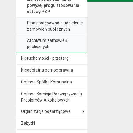
. Ta sama treść dostępna jest na bieżącej stronie
powyżej progu stosowania
ustawy PZP
Plan postępowań o udzielenie
zamówień publicznych
Archiwum zamówień
publicznych
Nieruchomości - przetargi
Nieodpłatna pomoc prawna
Gminna Spółka Komunalna
Gminna Komisja Rozwiązywania
Problemów Alkoholowych
Organizacje pozarządowe
Zabytki