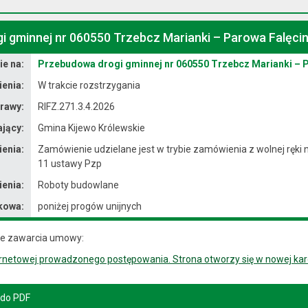
 gminnej nr 060550 Trzebcz Marianki – Parowa Falęcin
e na:
Przebudowa drogi gminnej nr 060550 Trzebcz Marianki – P
enia:
W trakcie rozstrzygania
rawy:
RIFZ.271.3.4.2026
jący:
Gmina Kijewo Królewskie
enia:
Zamówienie udzielane jest w trybie zamówienia z wolnej ręki na
11 ustawy Pzp
enia:
Roboty budowlane
kowa:
poniżej progów unijnych
ze zawarcia umowy:
ernetowej prowadzonego postępowania. Strona otworzy się w nowej karc
 do PDF