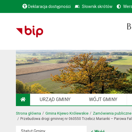
Deklaracja dostępności
Słownik skrótów
Wers
B
URZĄD GMINY
WÓJT GMINY
STRONA GŁÓWNA
Strona główna
Gmina Kijewo Królewskie
Zamówienia publiczne
Przebudowa drogi gminnej nr 060550 Trzebcz Marianki – Parowa Fal
Statut Gminy
Wróć