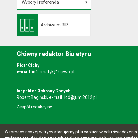
Wybory i referenda
Archiwum BIP
Otwiera się w nowej karcie
Główny redaktor Biuletynu
Piotr Cichy
e-mail:
informatyk@kijewo.pl
Inspektor Ochrony Danych:
Robert Bagiński,
e-mail:
iod@jumi2012.pl
Zespół redakcyjny
W ramach naszej witryny stosujemy pliki cookies w celu świadczen