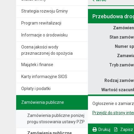
Strategia rozwoju Gminy
Przebudowa drogi
Program rewitalizacji
Zamówieni
Dane zamówienia na Przebudowa drogi gminnej nr 060550 Trzebcz Marianki – Parowa Falęcin, gmina Kijewo Królewskie
Informacje o środowisku
Stan zamówi
Numer sp
Ocena jakości wody
przeznaczonej do spożycia
Zamawia
Majątek i finanse
Tryb zamówi
Karty informacyjne SIOS
Rodzaj zamówi
Opłaty i podatki
Wartość szacun
Zamówienia publiczne
Ogłoszenie o zamiar
Przejdź do strony int
Zamówienia publiczne poniżej
progu stosowania ustawy PZP
Drukuj
Zapisz
Zamówienia publiczne