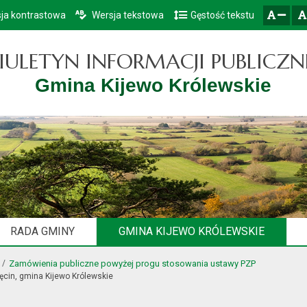
ja kontrastowa
Wersja tekstowa
Gęstość tekstu
Przejdź do głównego menu
Przejdź do mapy serwisu
Przejdź do treści
zresetuj
zmniejsz czcionkę
IULETYN INFORMACJI PUBLICZN
Gmina Kijewo Królewskie
RADA GMINY
GMINA KIJEWO KRÓLEWSKIE
Zamówienia publiczne powyżej progu stosowania ustawy PZP
ęcin, gmina Kijewo Królewskie