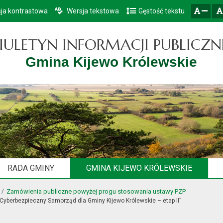
ja kontrastowa
Wersja tekstowa
Gęstość tekstu
Przejdź do głównego menu
Przejdź do mapy serwisu
Przejdź do treści
zresetuj
zmniejsz czcionkę
IULETYN INFORMACJI PUBLICZN
Gmina Kijewo Królewskie
RADA GMINY
GMINA KIJEWO KRÓLEWSKIE
Zamówienia publiczne powyżej progu stosowania ustawy PZP
„Cyberbezpieczny Samorząd dla Gminy Kijewo Królewskie – etap II”