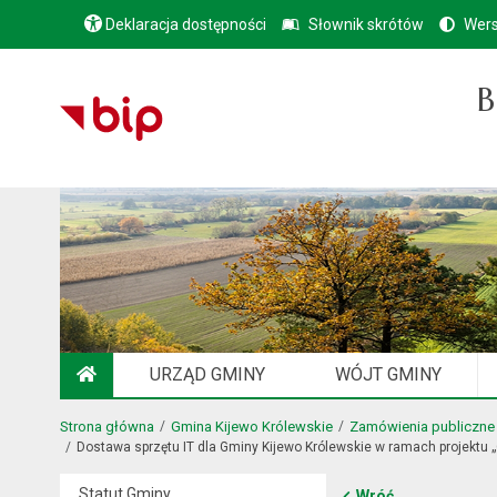
Deklaracja dostępności
Słownik skrótów
Wers
B
URZĄD GMINY
WÓJT GMINY
STRONA GŁÓWNA
Strona główna
Gmina Kijewo Królewskie
Zamówienia publiczne
Dostawa sprzętu IT dla Gminy Kijewo Królewskie w ramach projektu 
Statut Gminy
Wróć