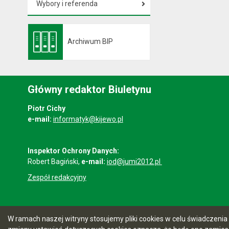
Wybory i referenda
Archiwum BIP
Otwiera się w nowej karcie
Główny redaktor Biuletynu
Piotr Cichy
e-mail:
informatyk@kijewo.pl
Inspektor Ochrony Danych:
Robert Bagiński,
e-mail:
iod@jumi2012.pl
Zespół redakcyjny
W ramach naszej witryny stosujemy pliki cookies w celu świadczen