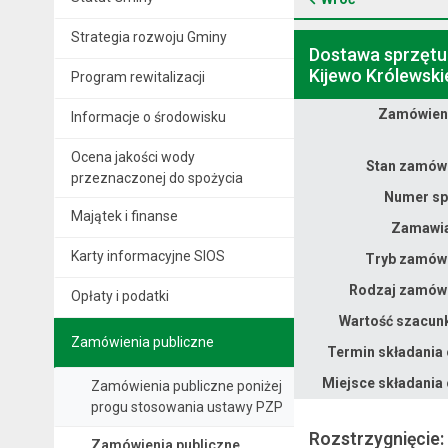
Strategia rozwoju Gminy
Dostawa sprzętu 
Kijewo Królewskie
Program rewitalizacji
Zamówieni
Informacje o środowisku
Dane zamówienia na Dostawa sprzętu IT dla Gminy Kijewo Królewskie w ramach projektu „Cyberbezpieczny Samorząd dla Gminy Kijewo Królewskie – etap II”
Ocena jakości wody
Stan zamówi
przeznaczonej do spożycia
Numer sp
Majątek i finanse
Zamawia
Karty informacyjne SIOS
Tryb zamówi
Rodzaj zamówi
Opłaty i podatki
Wartość szacun
Zamówienia publiczne
Termin składania 
Miejsce składania 
Zamówienia publiczne poniżej
progu stosowania ustawy PZP
Rozstrzygnięcie:
Zamówienia publiczne