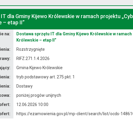
IT dla Gminy Kijewo Królewskie w ramach projektu „C
 – etap II”
e na:
Dostawa sprzętu IT dla Gminy Kijewo Królewskie w ramach
Królewskie – etap II”
enia:
Rozstrzygnięte
rawy:
RIFZ.271.1.4.2026
jący:
Gmina Kijewo Królewskie
enia:
tryb podstawowy art. 275 pkt. 1
enia:
Dostawy
kowa:
poniżej progów unijnych
ofert:
12.06.2026 10:00
ofert:
https://ezamowienia.gov.pl/mp-client/search/list/ocds-14