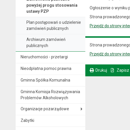
powyżej progu stosowania
Ogłoszenie o wyniku 
ustawy PZP
Strona prowadzonego
Plan postępowań o udzielenie
Przejdź do strony int
zamówień publicznych
Archiwum zamówień
Strona prowadzonego
publicznych
Przejdź do strony int
Nieruchomości - przetargi
Nieodpłatna pomoc prawna
Drukuj
Zapisz
. Ta sama treść dostępna jest na bieżącej stronie
Gminna Spółka Komunalna
Gminna Komisja Rozwiązywania
Problemów Alkoholowych
Organizacje pozarządowe
Zabytki