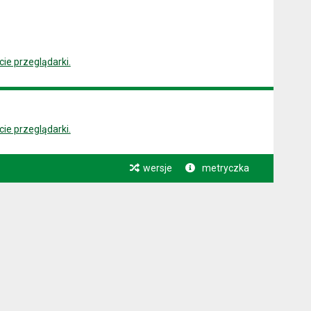
ie przeglądarki.
ie przeglądarki.
wersje
metryczka