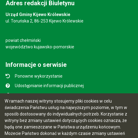
Adres redakcji Biuletynu
Urząd Gminy Kijewo Królewskie
ul. Toruńska 2, 86-253 Kijewo Królewskie
powiat chełmiński
województwo kujawsko-pomorskie
Informacje o serwisie
Ponowne wykorzystanie
Udostępnianie informacji publicznej
Mapa serwisu
W ramach naszej witryny stosujemy pliki cookies w celu
Instrukcja obsługi
świadczenia Państwu usług na najwyższym poziomie, w tym w
sposób dostosowany do indywidualnych potrzeb. Korzystanie z
Statystyki oglądalności
witryny bez zmiany ustawień dotyczących cookies oznacza, że
Ostatnio dodane
będą one zamieszczane w Państwa urządzeniu końcowym.
Możecie Państwo dokonać w każdym czasie zmiany ustawień
Ostatnia aktualizacja BIP: 07.08.2026 10:49