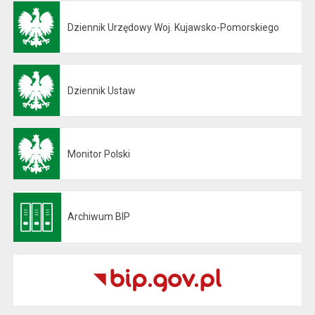
Dziennik Urzędowy Woj. Kujawsko-Pomorskiego
Otwiera się w nowej karcie
Dziennik Ustaw
Otwiera się w nowej karcie
Monitor Polski
Otwiera się w nowej karcie
Archiwum BIP
Otwiera się w nowej karcie