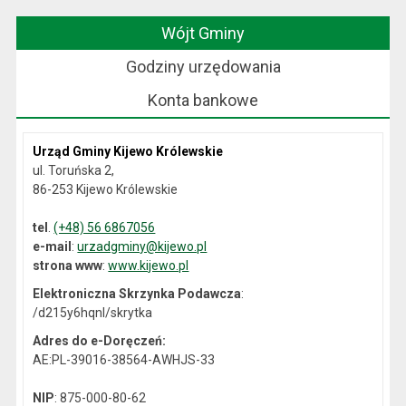
Wójt Gminy
Godziny urzędowania
Konta bankowe
Urząd Gminy Kijewo Królewskie
ul. Toruńska 2,
86-253 Kijewo Królewskie
tel
.
(+48) 56 6867056
e-mail
:
urzadgminy@kijewo.pl
strona www
:
www.kijewo.pl
Elektroniczna Skrzynka Podawcza
:
/d215y6hqnl/skrytka
Adres do e-Doręczeń:
AE:PL-39016-38564-AWHJS-33
NIP
: 875-000-80-62