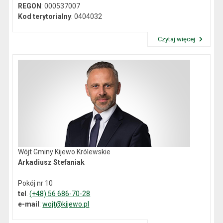
REGON
: 000537007
Kod terytorialny
: 0404032
Czytaj więcej
Przeczytaj artykuł "Dane kontaktowe"
Wójt Gminy Kijewo Królewskie
Arkadiusz Stefaniak
Pokój nr 10
tel
.
(+48) 56 686-70-28
e-mail
:
wojt@kijewo.pl