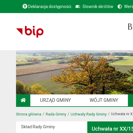
Deklaracja dostępności
Słownik skrótów
Wers
B
URZĄD GMINY
WÓJT GMINY
STRONA GŁÓWNA
Strona główna
Rada Gminy
Uchwały Rady Gminy
Uchwała nr 
Skład Rady Gminy
Uchwała nr XX/1