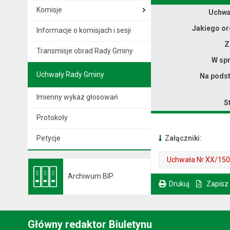
Komisje
Dane uchwały nr XX/150/2026
Uchwał
Jakiego or
Informacje o komisjach i sesji
Z
Transmisje obrad Rady Gminy
W spr
Uchwały Rady Gminy
Na podst
Imienny wykaz głosowań
S
Protokoły
Petycje
Załączniki:
Uchwała Nr XX/150/
. Plik w formacie: pdf
. Rozmiar pliku: 1.63 MB
Archiwum BIP
. Otwiera się w nowej karcie.
Otwiera się w nowej karcie
Drukuj
Zapisz
. Ta sama treść dostępna jest na bieżącej stronie
Główny redaktor Biuletynu