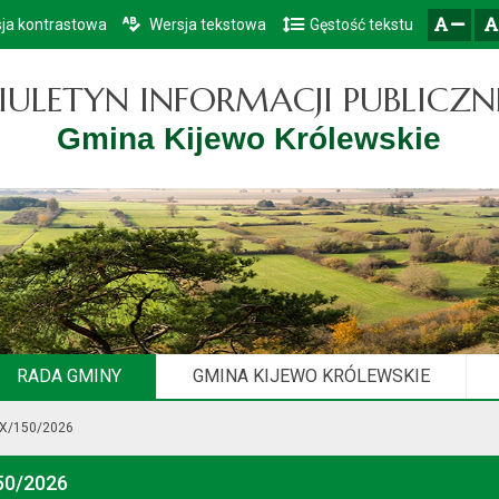
ja kontrastowa
Wersja tekstowa
Gęstość tekstu
Przejdź do głównego menu
Przejdź do mapy serwisu
Przejdź do treści
zresetuj
zmniejsz czcionkę
IULETYN INFORMACJI PUBLICZN
Gmina Kijewo Królewskie
RADA GMINY
GMINA KIJEWO KRÓLEWSKIE
XX/150/2026
50/2026