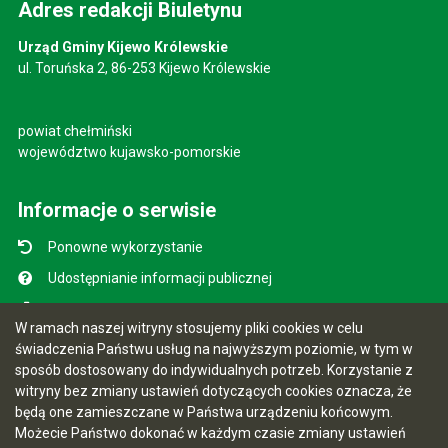
Adres redakcji Biuletynu
Urząd Gminy Kijewo Królewskie
ul. Toruńska 2, 86-253 Kijewo Królewskie
powiat chełmiński
województwo kujawsko-pomorskie
Informacje o serwisie
Ponowne wykorzystanie
Udostępnianie informacji publicznej
Mapa serwisu
W ramach naszej witryny stosujemy pliki cookies w celu
Instrukcja obsługi
świadczenia Państwu usług na najwyższym poziomie, w tym w
sposób dostosowany do indywidualnych potrzeb. Korzystanie z
Statystyki oglądalności
witryny bez zmiany ustawień dotyczących cookies oznacza, że
Ostatnio dodane
będą one zamieszczane w Państwa urządzeniu końcowym.
Możecie Państwo dokonać w każdym czasie zmiany ustawień
Ostatnia aktualizacja BIP: 07.08.2026 10:49