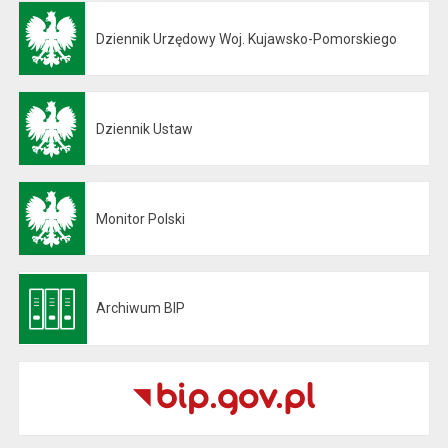
Dziennik Urzędowy Woj. Kujawsko-Pomorskiego
Otwiera się w nowej karcie
Dziennik Ustaw
Otwiera się w nowej karcie
Monitor Polski
Otwiera się w nowej karcie
Archiwum BIP
Otwiera się w nowej karcie