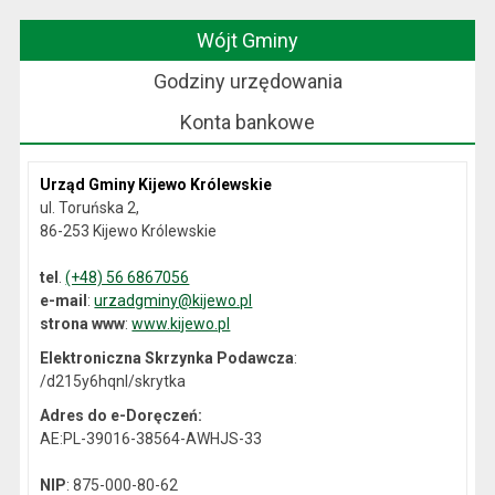
Wójt Gminy
Godziny urzędowania
Konta bankowe
Urząd Gminy Kijewo Królewskie
ul. Toruńska 2,
86-253 Kijewo Królewskie
tel
.
(+48) 56 6867056
e-mail
:
urzadgminy@kijewo.pl
strona www
:
www.kijewo.pl
Elektroniczna Skrzynka Podawcza
:
/d215y6hqnl/skrytka
Adres do e-Doręczeń:
AE:PL-39016-38564-AWHJS-33
NIP
: 875-000-80-62