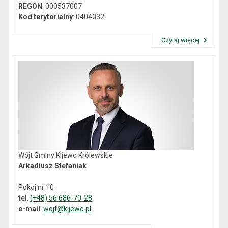
REGON
: 000537007
Kod terytorialny
: 0404032
Czytaj więcej
Przeczytaj artykuł "Dane kontaktowe"
Wójt Gminy Kijewo Królewskie
Arkadiusz Stefaniak
Pokój nr 10
tel
.
(+48) 56 686-70-28
e-mail
:
wojt@kijewo.pl