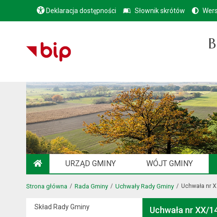
Deklaracja dostępności
Słownik skrótów
Wers
B
URZĄD GMINY
WÓJT GMINY
STRONA GŁÓWNA
Strona główna
Rada Gminy
Uchwały Rady Gminy
Uchwała nr 
Skład Rady Gminy
Uchwała nr XX/1