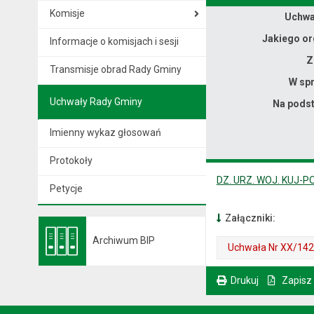
Komisje
Dane uchwały nr XX/142/2026
Uchwał
Jakiego or
Informacje o komisjach i sesji
Z
Transmisje obrad Rady Gminy
W spr
Uchwały Rady Gminy
Na podst
Imienny wykaz głosowań
Protokoły
DZ. URZ. WOJ. KUJ-P
Petycje
Załączniki:
Archiwum BIP
Uchwała Nr XX/142/
Otwiera się w nowej karcie
. Plik w formacie: pdf
. Rozmiar pliku: 547 kB
. Otwiera się w nowej karcie.
Drukuj
Zapisz
. Ta sama treść dostępna jest na bieżącej stronie