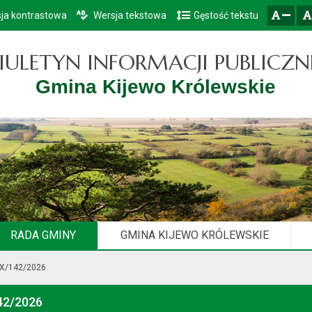
ja kontrastowa
Wersja tekstowa
Gęstość tekstu
Przejdź do głównego menu
Przejdź do mapy serwisu
Przejdź do treści
zresetuj
zmniejsz czcionkę
IULETYN INFORMACJI PUBLICZN
Gmina Kijewo Królewskie
RADA GMINY
GMINA KIJEWO KRÓLEWSKIE
XX/142/2026
42/2026