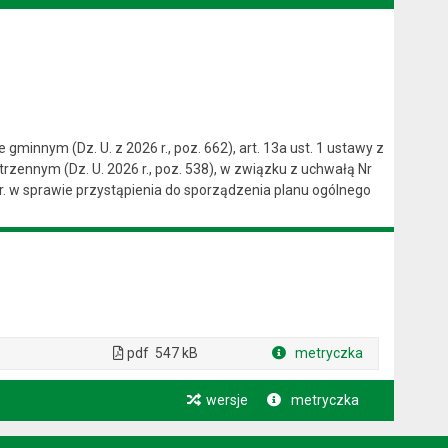
 gminnym (Dz. U. z 2026 r., poz. 662), art. 13a ust. 1 ustawy z
rzennym (Dz. U. 2026 r., poz. 538), w związku z uchwałą Nr
r. w sprawie przystąpienia do sporządzenia planu ogólnego
pdf
547 kB
metryczka
Plik w formacie
wersje
metryczka