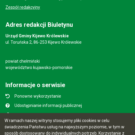
Zespół redakcyjny
Adres redakcji Biuletynu
Urząd Gminy Kijewo Królewskie
ul. Toruńska 2, 86-253 Kijewo Królewskie
powiat chełmiński
województwo kujawsko-pomorskie
Informacje o serwisie
Ponowne wykorzystanie
Udostępnianie informacji publicznej
Mapa serwisu
W ramach naszej witryny stosujemy pliki cookies w celu
Instrukcja obsługi
świadczenia Państwu usług na najwyższym poziomie, w tym w
sposób dostosowany do indywidualnych potrzeb. Korzystanie z
Statystyki oglądalności