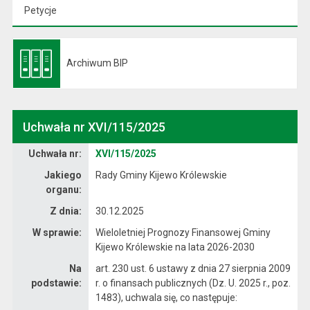
Petycje
Archiwum BIP
Otwiera się w nowej karcie
Uchwała nr XVI/115/2025
Dane uchwały nr XVI/115/2025
Uchwała nr:
XVI/115/2025
Jakiego
Rady Gminy Kijewo Królewskie
organu:
Z dnia:
30.12.2025
W sprawie:
Wieloletniej Prognozy Finansowej Gminy
Kijewo Królewskie na lata 2026-2030
Na
art. 230 ust. 6 ustawy z dnia 27 sierpnia 2009
podstawie:
r. o finansach publicznych (Dz. U. 2025 r., poz.
1483), uchwala się, co następuje: