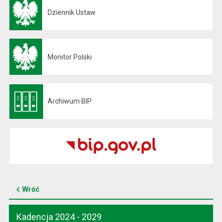
Dziennik Ustaw
Otwiera się w nowej karcie
Monitor Polski
Otwiera się w nowej karcie
Archiwum BIP
Otwiera się w nowej karcie
Wróć
Kadencja 2024 - 2029