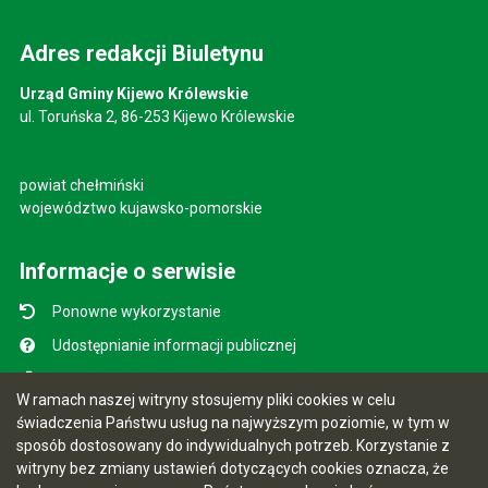
Adres redakcji Biuletynu
Urząd Gminy Kijewo Królewskie
ul. Toruńska 2, 86-253 Kijewo Królewskie
powiat chełmiński
województwo kujawsko-pomorskie
Informacje o serwisie
Ponowne wykorzystanie
Udostępnianie informacji publicznej
Mapa serwisu
W ramach naszej witryny stosujemy pliki cookies w celu
Instrukcja obsługi
świadczenia Państwu usług na najwyższym poziomie, w tym w
sposób dostosowany do indywidualnych potrzeb. Korzystanie z
Statystyki oglądalności
witryny bez zmiany ustawień dotyczących cookies oznacza, że
Ostatnio dodane