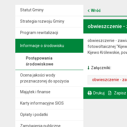
Statut Gminy
Wróć
Strategia rozwoju Gminy
obwieszczenie - 
Program rewitalizacji
obwieszczenie - zawi
Informacje o środowisku
fotowoltaicznej "Kije
Kijewo Królewskie, p
Postępowania
środowiskowe
Załączniki:
Ocena jakości wody
obwieszczenie - z
przeznaczonej do spożycia
. Plik w formacie: pdf
. Rozmiar pliku: 362 kB
. Otwiera się w nowej karcie.
Majątek i finanse
Drukuj
Zapisz
. Ta sama treść dostępna jest na bieżącej stronie
Karty informacyjne SIOS
Opłaty i podatki
Zamówienia publiczne