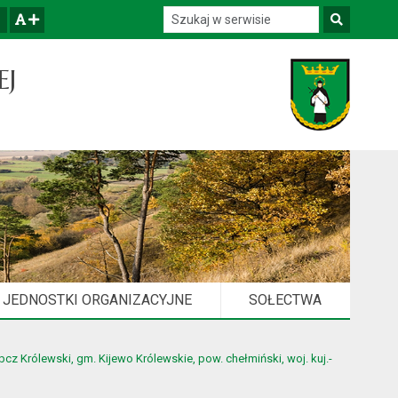
Szukaj w serwisie
Szukaj
zwiększ czcionkę
EJ
JEDNOSTKI ORGANIZACYJNE
SOŁECTWA
 Królewski, gm. Kijewo Królewskie, pow. chełmiński, woj. kuj.-