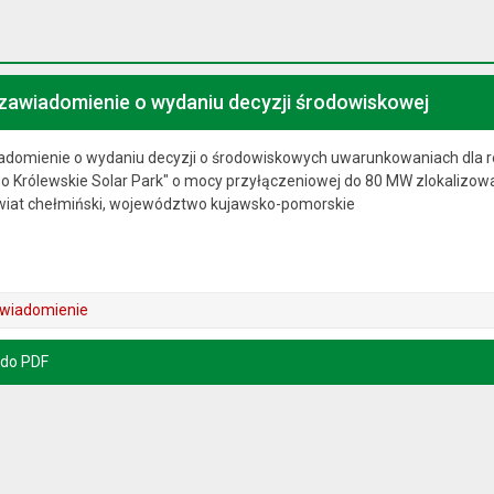
zawiadomienie o wydaniu decyzji środowiskowej
adomienie o wydaniu decyzji o środowiskowych uwarunkowaniach dla re
wo Królewskie Solar Park" o mocy przyłączeniowej do 80 MW zlokalizow
owiat chełmiński, województwo kujawsko-pomorskie
awiadomienie
 do PDF