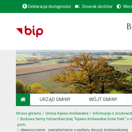
Deklaracja dostępności
Słownik skrótów
Wers
B
URZĄD GMINY
WÓJT GMINY
STRONA GŁÓWNA
Strona główna
Gmina Kijewo Królewskie
Informacje o środowis
Budowa farmy fotowoltaicznej "Kijewo Królewskie Solar Park" o 
pom.
obwieszczenie - zawiadomienie o wydaniu decyzji środowiskowej