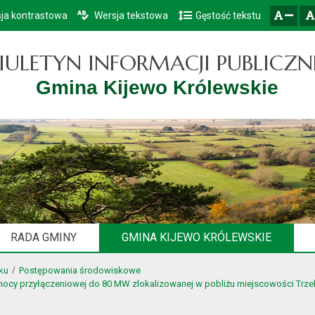
ja kontrastowa
Wersja tekstowa
Gęstość tekstu
Przejdź do głównego menu
Przejdź do mapy serwisu
Przejdź do treści
zresetuj
zmniejsz czcionkę
IULETYN INFORMACJI PUBLICZN
Gmina Kijewo Królewskie
RADA GMINY
GMINA KIJEWO KRÓLEWSKIE
ku
Postępowania środowiskowe
mocy przyłączeniowej do 80 MW zlokalizowanej w pobliżu miejscowości Trzebcz