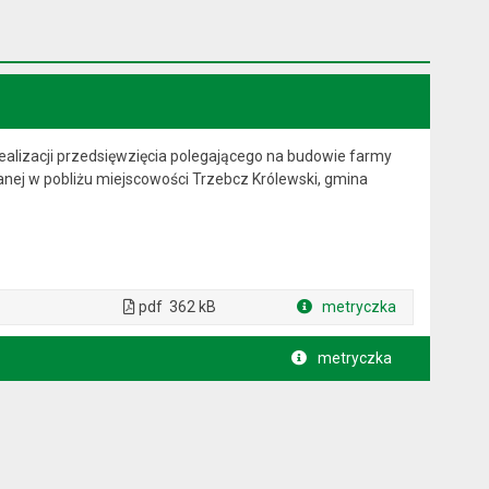
alizacji przedsięwzięcia polegającego na budowie farmy
anej w pobliżu miejscowości Trzebcz Królewski, gmina
pdf
362 kB
metryczka
Plik w formacie
metryczka