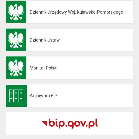
Dziennik Urzędowy Woj. Kujawsko-Pomorskiego
Otwiera się w nowej karcie
Dziennik Ustaw
Otwiera się w nowej karcie
Monitor Polski
Otwiera się w nowej karcie
Archiwum BIP
Otwiera się w nowej karcie