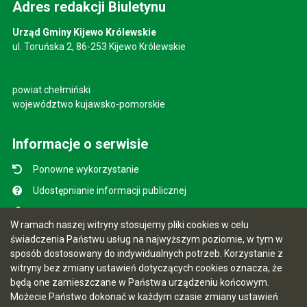
Adres redakcji Biuletynu
Urząd Gminy Kijewo Królewskie
ul. Toruńska 2, 86-253 Kijewo Królewskie
powiat chełmiński
województwo kujawsko-pomorskie
Informacje o serwisie
Ponowne wykorzystanie
Udostępnianie informacji publicznej
Mapa serwisu
W ramach naszej witryny stosujemy pliki cookies w celu
Instrukcja obsługi
świadczenia Państwu usług na najwyższym poziomie, w tym w
sposób dostosowany do indywidualnych potrzeb. Korzystanie z
Statystyki oglądalności
witryny bez zmiany ustawień dotyczących cookies oznacza, że
Ostatnio dodane
będą one zamieszczane w Państwa urządzeniu końcowym.
Możecie Państwo dokonać w każdym czasie zmiany ustawień
Ostatnia aktualizacja BIP: 28.07.2026 18:15