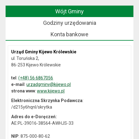
Wójt Gminy
Godziny urzędowania
Konta bankowe
Urząd Gminy Kijewo Królewskie
ul. Toruńska 2,
86-253 Kijewo Królewskie
tel
.
(+48) 56 6867056
e-mail
:
urzadgminy@kijewo.pl
strona www
:
www.kijewo.pl
Elektroniczna Skrzynka Podawcza
:
/d215y6hqnl/skrytka
Adres do e-Doręczeń:
AE:PL-39016-38564-AWHJS-33
NIP
: 875-000-80-62