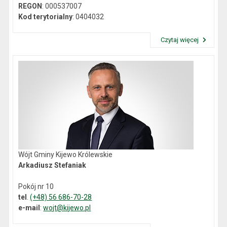
REGON
: 000537007
Kod terytorialny
: 0404032
Czytaj więcej
Przeczytaj artykuł "Dane kontaktowe"
Wójt Gminy Kijewo Królewskie
Arkadiusz Stefaniak
Pokój nr 10
tel
.
(+48) 56 686-70-28
e-mail
:
wojt@kijewo.pl