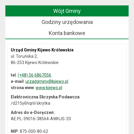
Wójt Gminy
Godziny urzędowania
Konta bankowe
Urząd Gminy Kijewo Królewskie
ul. Toruńska 2,
86-253 Kijewo Królewskie
tel
.
(+48) 56 6867056
e-mail
:
urzadgminy@kijewo.pl
strona www
:
www.kijewo.pl
Elektroniczna Skrzynka Podawcza
:
/d215y6hqnl/skrytka
Adres do e-Doręczeń:
AE:PL-39016-38564-AWHJS-33
NIP
: 875-000-80-62