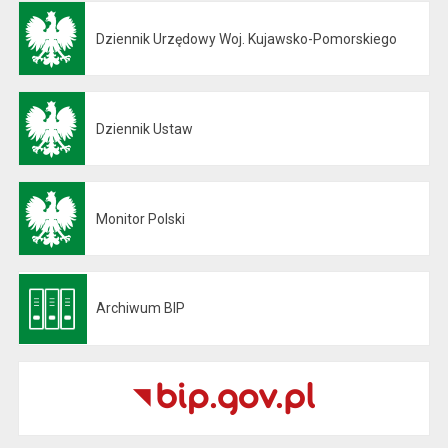
Dziennik Urzędowy Woj. Kujawsko-Pomorskiego
Otwiera się w nowej karcie
Dziennik Ustaw
Otwiera się w nowej karcie
Monitor Polski
Otwiera się w nowej karcie
Archiwum BIP
Otwiera się w nowej karcie