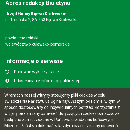
Adres redakcji Biuletynu
Urząd Gminy Kijewo Królewskie
ul. Toruńska 2, 86-253 Kijewo Królewskie
powiat chełmiński
województwo kujawsko-pomorskie
Informacje o serwisie
Ponowne wykorzystanie
Udostępnianie informacji publicznej
Mapa serwisu
W ramach naszej witryny stosujemy pliki cookies w celu
Instrukcja obsługi
świadczenia Państwu usług na najwyższym poziomie, w tym w
sposób dostosowany do indywidualnych potrzeb. Korzystanie z
Statystyki oglądalności
witryny bez zmiany ustawień dotyczących cookies oznacza, że
Ostatnio dodane
będą one zamieszczane w Państwa urządzeniu końcowym.
Możecie Państwo dokonać w każdym czasie zmiany ustawień
Ostatnia aktualizacja BIP: 07.08.2026 10:49