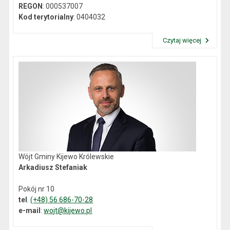
REGON
: 000537007
Kod terytorialny
: 0404032
Czytaj więcej
Przeczytaj artykuł "Dane kontaktowe"
Wójt Gminy Kijewo Królewskie
Arkadiusz Stefaniak
Pokój nr 10
tel
.
(+48) 56 686-70-28
e-mail
:
wojt@kijewo.pl