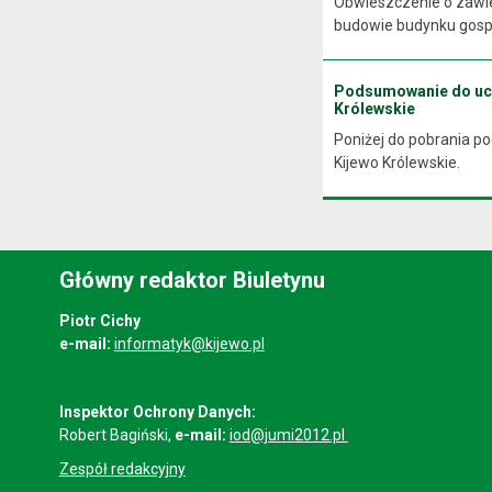
Obwieszczenie o zawie
budowie budynku gospo
Podsumowanie do uchw
Królewskie
Poniżej do pobrania p
Kijewo Królewskie.
Główny redaktor Biuletynu
Piotr Cichy
e-mail:
informatyk@kijewo.pl
Inspektor Ochrony Danych:
Robert Bagiński,
e-mail:
iod@jumi2012.pl
Zespół redakcyjny