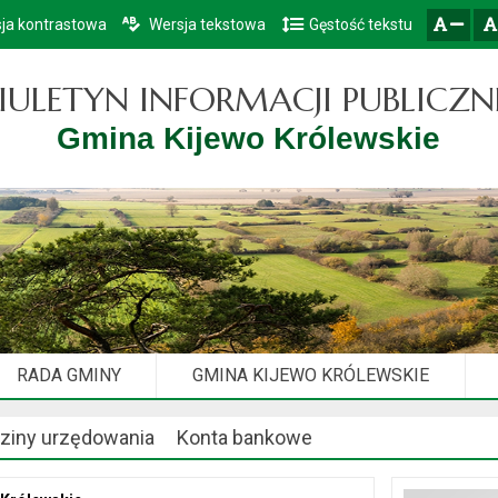
ja kontrastowa
Wersja tekstowa
Gęstość tekstu
Przejdź do głównego menu
Przejdź do mapy serwisu
Przejdź do treści
zresetuj
zmniejsz czcionkę
IULETYN INFORMACJI PUBLICZN
Gmina Kijewo Królewskie
RADA GMINY
GMINA KIJEWO KRÓLEWSKIE
ziny urzędowania
Konta bankowe