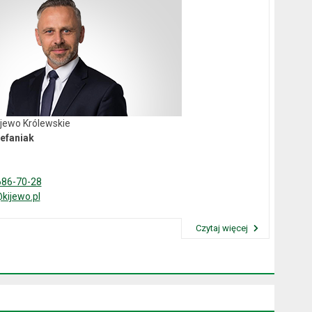
ijewo Królewskie
efaniak
686-70-28
kijewo.pl
Czytaj więcej
Przeczytaj artykuł "Wójt Gminy"