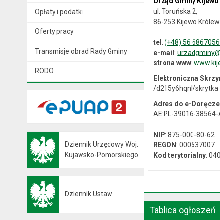
Urząd Gminy Kijewo
ul. Toruńska 2,
Opłaty i podatki
86-253 Kijewo Królew
Oferty pracy
tel
.
(+48) 56 6867056
Transmisje obrad Rady Gminy
e-mail
:
urzadgminy@k
strona www
:
www.kij
RODO
Elektroniczna Skrz
/d215y6hqnl/skrytka
Adres do e-Doręcze
AE:PL-39016-38564
NIP
: 875-000-80-62
Dziennik Urzędowy Woj.
REGON
: 000537007
Otwiera się w nowej karcie
Kujawsko-Pomorskiego
Kod terytorialny
: 04
Dziennik Ustaw
Otwiera się w nowej karcie
Tablica ogłoszeń