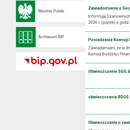
Zawiadomienie o Sesji
Monitor Polski
Otwiera się w nowej karcie
Informuję Szanownych M
2026 r. (piątek) o godz
Archiwum BIP
Posiedzenie Komisji Bu
Otwiera się w nowej karcie
Zawiadamiam, że w dniu
Komisji Budżetu i Finan
Obwieszczenie SGG.6
.
obwieszczenie RDOŚ
Obwieszczenie o zaw