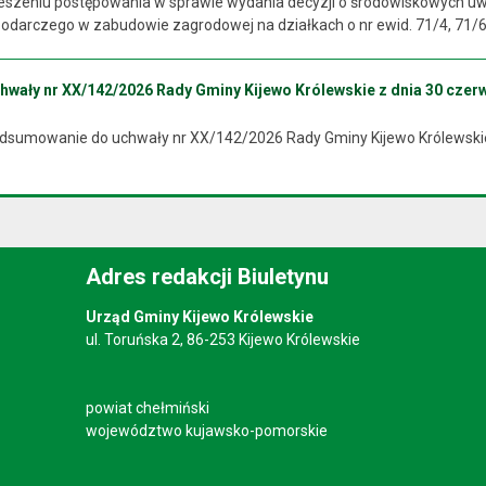
szeniu postępowania w sprawie wydania decyzji o środowiskowych uw
darczego w zabudowie zagrodowej na działkach o nr ewid. 71/4, 71/6, 
ały nr XX/142/2026 Rady Gminy Kijewo Królewskie z dnia 30 czerw
odsumowanie do uchwały nr XX/142/2026 Rady Gminy Kijewo Królewskie
Adres redakcji Biuletynu
Urząd Gminy Kijewo Królewskie
ul. Toruńska 2, 86-253 Kijewo Królewskie
powiat chełmiński
województwo kujawsko-pomorskie