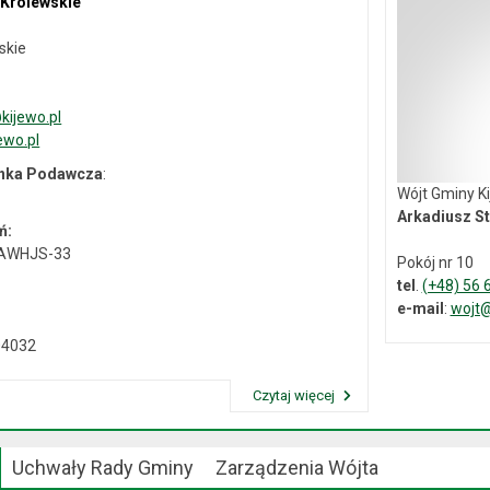
 Królewskie
skie
ijewo.pl
ewo.pl
ynka Podawcza
:
Wójt Gminy K
Arkadiusz St
ń:
-AWHJS-33
Pokój nr 10
tel
.
(+48) 56 
e-mail
:
wojt@
04032
Czytaj więcej
Przeczytaj artykuł "Dane kontaktowe"
Uchwały Rady Gminy
Zarządzenia Wójta