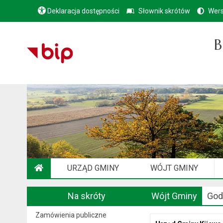
Deklaracja dostępności
Słownik skrótów
Wers
B
URZĄD GMINY
WÓJT GMINY
STRONA GŁÓWNA
Na skróty
Wójt Gminy
God
Zamówienia publiczne