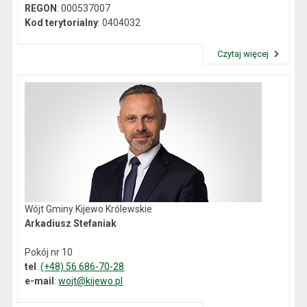
REGON
: 000537007
Kod terytorialny
: 0404032
Czytaj więcej
Przeczytaj artykuł "Dane kontaktowe"
Wójt Gminy Kijewo Królewskie
Arkadiusz Stefaniak
Pokój nr 10
tel
.
(+48) 56 686-70-28
e-mail
:
wojt@kijewo.pl