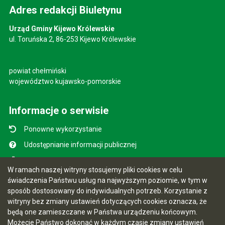
Adres redakcji Biuletynu
Urząd Gminy Kijewo Królewskie
ul. Toruńska 2, 86-253 Kijewo Królewskie
powiat chełmiński
województwo kujawsko-pomorskie
Informacje o serwisie
Ponowne wykorzystanie
Udostępnianie informacji publicznej
Mapa serwisu
W ramach naszej witryny stosujemy pliki cookies w celu
Instrukcja obsługi
świadczenia Państwu usług na najwyższym poziomie, w tym w
sposób dostosowany do indywidualnych potrzeb. Korzystanie z
Statystyki oglądalności
witryny bez zmiany ustawień dotyczących cookies oznacza, że
Ostatnio dodane
będą one zamieszczane w Państwa urządzeniu końcowym.
Możecie Państwo dokonać w każdym czasie zmiany ustawień
Ostatnia aktualizacja BIP: 10.08.2026 11:03