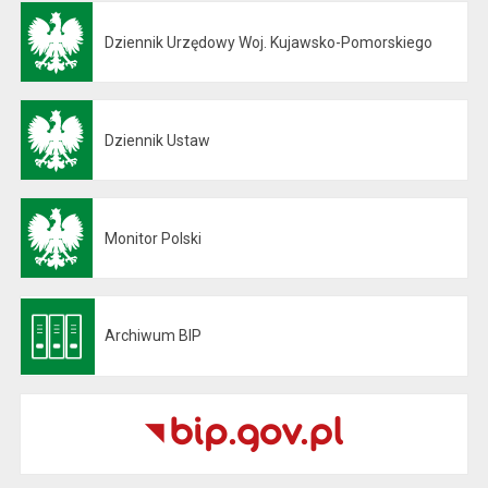
Dziennik Urzędowy Woj. Kujawsko-Pomorskiego
Otwiera się w nowej karcie
Dziennik Ustaw
Otwiera się w nowej karcie
Monitor Polski
Otwiera się w nowej karcie
Archiwum BIP
Otwiera się w nowej karcie