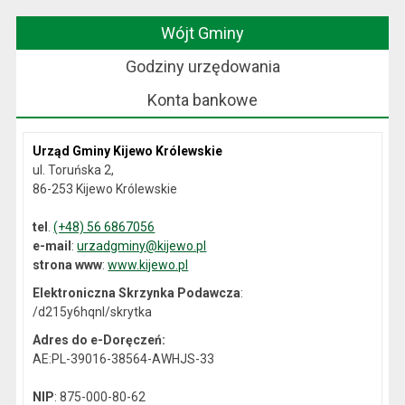
Wójt Gminy
Godziny urzędowania
Konta bankowe
Urząd Gminy Kijewo Królewskie
ul. Toruńska 2,
86-253 Kijewo Królewskie
tel
.
(+48) 56 6867056
e-mail
:
urzadgminy@kijewo.pl
strona www
:
www.kijewo.pl
Elektroniczna Skrzynka Podawcza
:
/d215y6hqnl/skrytka
Adres do e-Doręczeń:
AE:PL-39016-38564-AWHJS-33
NIP
: 875-000-80-62