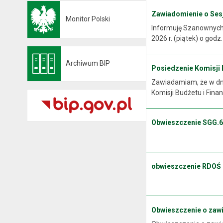
Zawiadomienie o Sesji
Monitor Polski
Otwiera się w nowej karcie
Informuję Szanownych M
2026 r. (piątek) o godz
Archiwum BIP
Posiedzenie Komisji Bu
Otwiera się w nowej karcie
Zawiadamiam, że w dniu
Komisji Budżetu i Finan
Obwieszczenie SGG.6
.
obwieszczenie RDOŚ
Obwieszczenie o zaw