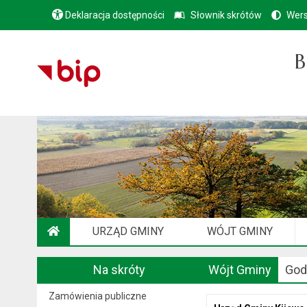
Deklaracja dostępności
Słownik skrótów
Wers
B
URZĄD GMINY
WÓJT GMINY
STRONA GŁÓWNA
Na skróty
Wójt Gminy
God
Zamówienia publiczne