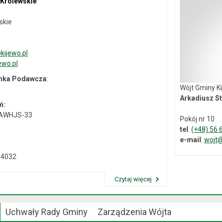
 Królewskie
skie
ijewo.pl
ewo.pl
ynka Podawcza
:
Wójt Gminy K
Arkadiusz St
ń:
-AWHJS-33
Pokój nr 10
tel
.
(+48) 56 
e-mail
:
wojt@
04032
Czytaj więcej
Przeczytaj artykuł "Dane kontaktowe"
Uchwały Rady Gminy
Zarządzenia Wójta