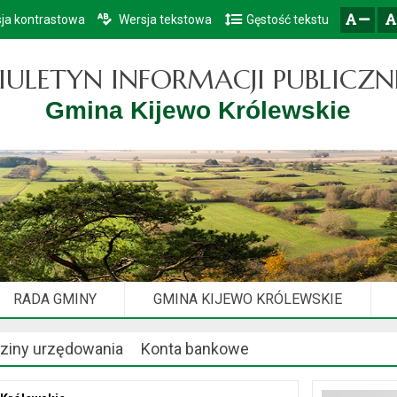
ja kontrastowa
Wersja tekstowa
Gęstość tekstu
Przejdź do głównego menu
Przejdź do mapy serwisu
Przejdź do treści
zresetuj
zmniejsz czcionkę
IULETYN INFORMACJI PUBLICZN
Gmina Kijewo Królewskie
RADA GMINY
GMINA KIJEWO KRÓLEWSKIE
ziny urzędowania
Konta bankowe