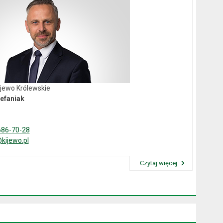
ijewo Królewskie
efaniak
686-70-28
kijewo.pl
Czytaj więcej
Przeczytaj artykuł "Wójt Gminy"