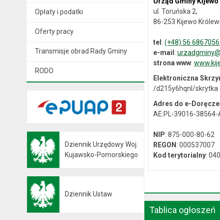
Urząd Gminy Kijewo
ul. Toruńska 2,
Opłaty i podatki
86-253 Kijewo Królew
Oferty pracy
tel
.
(+48) 56 6867056
Transmisje obrad Rady Gminy
e-mail
:
urzadgminy@k
strona www
:
www.kij
RODO
Elektroniczna Skrz
/d215y6hqnl/skrytka
Adres do e-Doręcze
AE:PL-39016-38564
NIP
: 875-000-80-62
Dziennik Urzędowy Woj.
REGON
: 000537007
Otwiera się w nowej karcie
Kujawsko-Pomorskiego
Kod terytorialny
: 04
Dziennik Ustaw
Otwiera się w nowej karcie
Tablica ogłoszeń