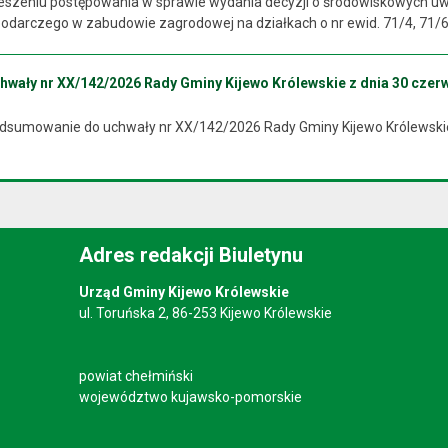
szeniu postępowania w sprawie wydania decyzji o środowiskowych uw
darczego w zabudowie zagrodowej na działkach o nr ewid. 71/4, 71/6, 
ały nr XX/142/2026 Rady Gminy Kijewo Królewskie z dnia 30 czerw
odsumowanie do uchwały nr XX/142/2026 Rady Gminy Kijewo Królewskie
Adres redakcji Biuletynu
Urząd Gminy Kijewo Królewskie
ul. Toruńska 2, 86-253 Kijewo Królewskie
powiat chełmiński
województwo kujawsko-pomorskie