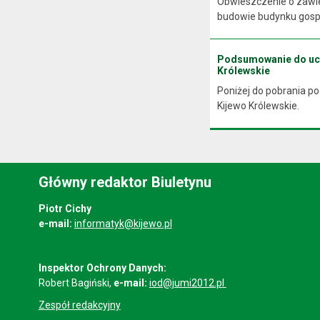
Obwieszczenie o zawie
budowie budynku gospo
Podsumowanie do uchw
Królewskie
Poniżej do pobrania p
Kijewo Królewskie.
Główny redaktor Biuletynu
Piotr Cichy
e-mail:
informatyk@kijewo.pl
Inspektor Ochrony Danych:
Robert Bagiński,
e-mail:
iod@jumi2012.pl
Zespół redakcyjny