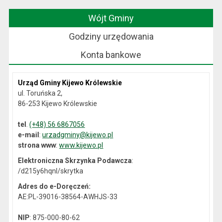
Wójt Gminy
Godziny urzędowania
Konta bankowe
Urząd Gminy Kijewo Królewskie
ul. Toruńska 2,
86-253 Kijewo Królewskie
tel
.
(+48) 56 6867056
e-mail
:
urzadgminy@kijewo.pl
strona www
:
www.kijewo.pl
Elektroniczna Skrzynka Podawcza
:
/d215y6hqnl/skrytka
Adres do e-Doręczeń:
AE:PL-39016-38564-AWHJS-33
NIP
: 875-000-80-62