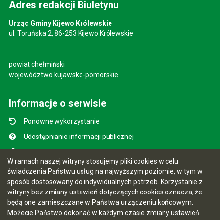
Adres redakcji Biuletynu
Urząd Gminy Kijewo Królewskie
ul. Toruńska 2, 86-253 Kijewo Królewskie
powiat chełmiński
województwo kujawsko-pomorskie
Informacje o serwisie
Ponowne wykorzystanie
Udostępnianie informacji publicznej
Mapa serwisu
W ramach naszej witryny stosujemy pliki cookies w celu
Instrukcja obsługi
świadczenia Państwu usług na najwyższym poziomie, w tym w
sposób dostosowany do indywidualnych potrzeb. Korzystanie z
Statystyki oglądalności
witryny bez zmiany ustawień dotyczących cookies oznacza, że
Ostatnio dodane
będą one zamieszczane w Państwa urządzeniu końcowym.
Możecie Państwo dokonać w każdym czasie zmiany ustawień
Ostatnia aktualizacja BIP: 07.08.2026 10:49