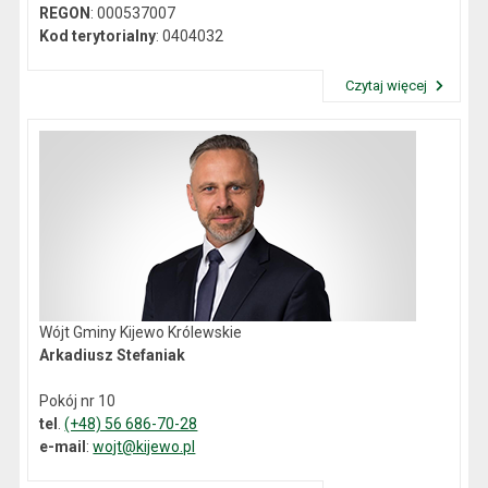
REGON
: 000537007
Kod terytorialny
: 0404032
Czytaj więcej
Przeczytaj artykuł "Dane kontaktowe"
Wójt Gminy Kijewo Królewskie
Arkadiusz Stefaniak
Pokój nr 10
tel
.
(+48) 56 686-70-28
e-mail
:
wojt@kijewo.pl