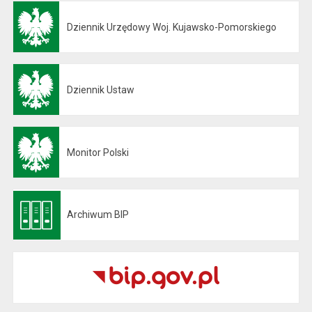
Dziennik Urzędowy Woj. Kujawsko-Pomorskiego
Otwiera się w nowej karcie
Dziennik Ustaw
Otwiera się w nowej karcie
Monitor Polski
Otwiera się w nowej karcie
Archiwum BIP
Otwiera się w nowej karcie