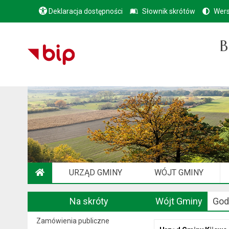
Deklaracja dostępności
Słownik skrótów
Wers
B
URZĄD GMINY
WÓJT GMINY
STRONA GŁÓWNA
Na skróty
Wójt Gminy
God
Zamówienia publiczne