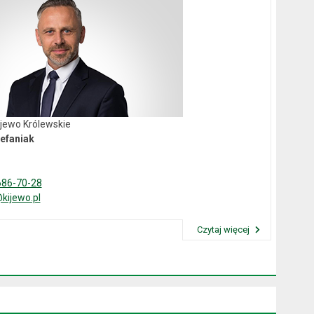
ijewo Królewskie
efaniak
686-70-28
kijewo.pl
Czytaj więcej
Przeczytaj artykuł "Wójt Gminy"