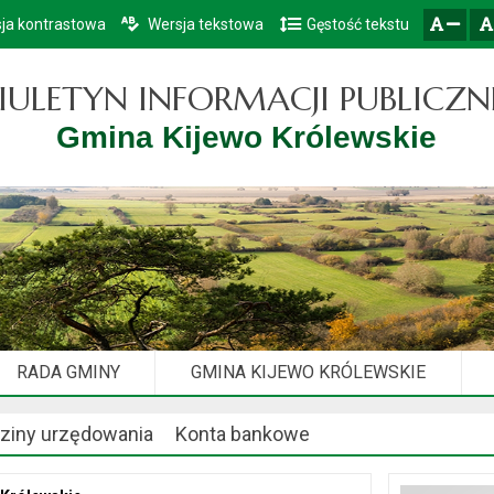
ja kontrastowa
Wersja tekstowa
Gęstość tekstu
Przejdź do głównego menu
Przejdź do mapy serwisu
Przejdź do treści
zresetuj
zmniejsz czcionkę
IULETYN INFORMACJI PUBLICZN
Gmina Kijewo Królewskie
RADA GMINY
GMINA KIJEWO KRÓLEWSKIE
ziny urzędowania
Konta bankowe