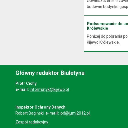
Obwieszczenie o zawie
budowie budynku gospo
Podsumowanie do uchw
Królewskie
Poniżej do pobrania p
Kijewo Królewskie.
Główny redaktor Biuletynu
Piotr Cichy
e-mail:
informatyk@kijewo.pl
Inspektor Ochrony Danych:
Robert Bagiński,
e-mail:
iod@jumi2012.pl
Zespół redakcyjny