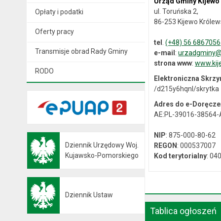
Urząd Gminy Kijewo
ul. Toruńska 2,
Opłaty i podatki
86-253 Kijewo Królew
Oferty pracy
tel
.
(+48) 56 6867056
Transmisje obrad Rady Gminy
e-mail
:
urzadgminy@k
strona www
:
www.kij
RODO
Elektroniczna Skrz
/d215y6hqnl/skrytka
Adres do e-Doręcze
AE:PL-39016-38564
NIP
: 875-000-80-62
Dziennik Urzędowy Woj.
REGON
: 000537007
Otwiera się w nowej karcie
Kujawsko-Pomorskiego
Kod terytorialny
: 04
Dziennik Ustaw
Otwiera się w nowej karcie
Tablica ogłoszeń