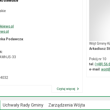
 Królewskie
skie
ijewo.pl
ewo.pl
ynka Podawcza
:
Wójt Gminy K
Arkadiusz St
ń:
-AWHJS-33
Pokój nr 10
tel
.
(+48) 56 
e-mail
:
wojt@
04032
Czytaj więcej
Przeczytaj artykuł "Dane kontaktowe"
Uchwały Rady Gminy
Zarządzenia Wójta