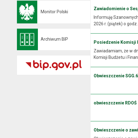
Zawiadomienie o Sesji
Monitor Polski
Otwiera się w nowej karcie
Informuję Szanownych M
2026 r. (piątek) o godz
Archiwum BIP
Posiedzenie Komisji Bu
Otwiera się w nowej karcie
Zawiadamiam, że w dniu
Komisji Budżetu i Finan
Obwieszczenie SGG.6
.
obwieszczenie RDOŚ
Obwieszczenie o zaw