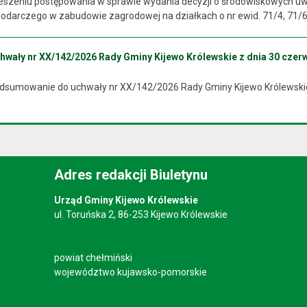
szeniu postępowania w sprawie wydania decyzji o środowiskowych uw
darczego w zabudowie zagrodowej na działkach o nr ewid. 71/4, 71/6, 
ały nr XX/142/2026 Rady Gminy Kijewo Królewskie z dnia 30 czerw
odsumowanie do uchwały nr XX/142/2026 Rady Gminy Kijewo Królewskie
Adres redakcji Biuletynu
Urząd Gminy Kijewo Królewskie
ul. Toruńska 2, 86-253 Kijewo Królewskie
powiat chełmiński
województwo kujawsko-pomorskie