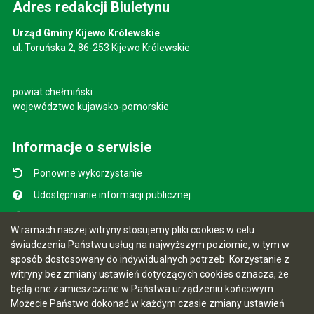
Adres redakcji Biuletynu
Urząd Gminy Kijewo Królewskie
ul. Toruńska 2, 86-253 Kijewo Królewskie
powiat chełmiński
województwo kujawsko-pomorskie
Informacje o serwisie
Ponowne wykorzystanie
Udostępnianie informacji publicznej
Mapa serwisu
W ramach naszej witryny stosujemy pliki cookies w celu
Instrukcja obsługi
świadczenia Państwu usług na najwyższym poziomie, w tym w
sposób dostosowany do indywidualnych potrzeb. Korzystanie z
Statystyki oglądalności
witryny bez zmiany ustawień dotyczących cookies oznacza, że
Ostatnio dodane
będą one zamieszczane w Państwa urządzeniu końcowym.
Możecie Państwo dokonać w każdym czasie zmiany ustawień
Ostatnia aktualizacja BIP: 28.07.2026 18:15