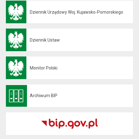
Dziennik Urzędowy Woj. Kujawsko-Pomorskiego
Otwiera się w nowej karcie
Dziennik Ustaw
Otwiera się w nowej karcie
Monitor Polski
Otwiera się w nowej karcie
Archiwum BIP
Otwiera się w nowej karcie