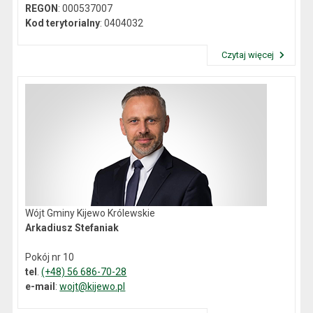
REGON
: 000537007
Kod terytorialny
: 0404032
Czytaj więcej
Przeczytaj artykuł "Dane kontaktowe"
Wójt Gminy Kijewo Królewskie
Arkadiusz Stefaniak
Pokój nr 10
tel
.
(+48) 56 686-70-28
e-mail
:
wojt@kijewo.pl