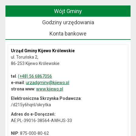
Wójt Gminy
Godziny urzędowania
Konta bankowe
Urząd Gminy Kijewo Królewskie
ul. Toruńska 2,
86-253 Kijewo Królewskie
tel
.
(+48) 56 6867056
e-mail
:
urzadgminy@kijewo.pl
strona www
:
www.kijewo.pl
Elektroniczna Skrzynka Podawcza
:
/d215y6hqnl/skrytka
Adres do e-Doręczeń:
AE:PL-39016-38564-AWHJS-33
NIP
: 875-000-80-62