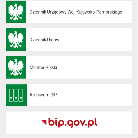
Dziennik Urzędowy Woj. Kujawsko-Pomorskiego
Otwiera się w nowej karcie
Dziennik Ustaw
Otwiera się w nowej karcie
Monitor Polski
Otwiera się w nowej karcie
Archiwum BIP
Otwiera się w nowej karcie