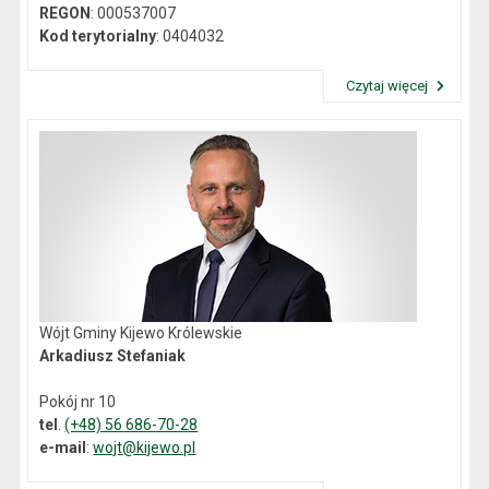
REGON
: 000537007
Kod terytorialny
: 0404032
Czytaj więcej
Przeczytaj artykuł "Dane kontaktowe"
Wójt Gminy Kijewo Królewskie
Arkadiusz Stefaniak
Pokój nr 10
tel
.
(+48) 56 686-70-28
e-mail
:
wojt@kijewo.pl