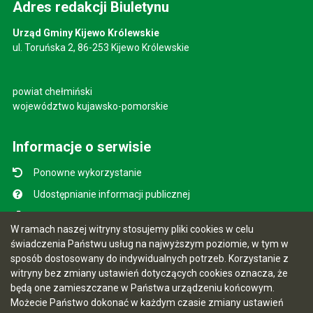
Adres redakcji Biuletynu
Urząd Gminy Kijewo Królewskie
ul. Toruńska 2, 86-253 Kijewo Królewskie
powiat chełmiński
województwo kujawsko-pomorskie
Informacje o serwisie
Ponowne wykorzystanie
Udostępnianie informacji publicznej
Mapa serwisu
W ramach naszej witryny stosujemy pliki cookies w celu
Instrukcja obsługi
świadczenia Państwu usług na najwyższym poziomie, w tym w
sposób dostosowany do indywidualnych potrzeb. Korzystanie z
Statystyki oglądalności
witryny bez zmiany ustawień dotyczących cookies oznacza, że
Ostatnio dodane
będą one zamieszczane w Państwa urządzeniu końcowym.
Możecie Państwo dokonać w każdym czasie zmiany ustawień
Ostatnia aktualizacja BIP: 28.07.2026 18:15