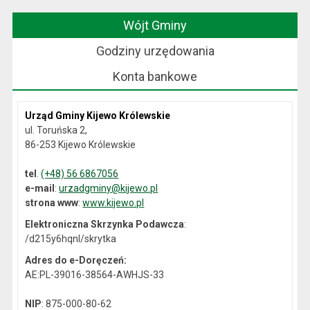
Wójt Gminy
Godziny urzędowania
Konta bankowe
Urząd Gminy Kijewo Królewskie
ul. Toruńska 2,
86-253 Kijewo Królewskie
tel
.
(+48) 56 6867056
e-mail
:
urzadgminy@kijewo.pl
strona www
:
www.kijewo.pl
Elektroniczna Skrzynka Podawcza
:
/d215y6hqnl/skrytka
Adres do e-Doręczeń:
AE:PL-39016-38564-AWHJS-33
NIP
: 875-000-80-62