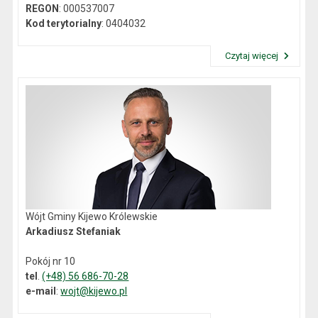
REGON
: 000537007
Kod terytorialny
: 0404032
Czytaj więcej
Przeczytaj artykuł "Dane kontaktowe"
Wójt Gminy Kijewo Królewskie
Arkadiusz Stefaniak
Pokój nr 10
tel
.
(+48) 56 686-70-28
e-mail
:
wojt@kijewo.pl