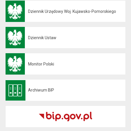
Dziennik Urzędowy Woj. Kujawsko-Pomorskiego
Otwiera się w nowej karcie
Dziennik Ustaw
Otwiera się w nowej karcie
Monitor Polski
Otwiera się w nowej karcie
Archiwum BIP
Otwiera się w nowej karcie