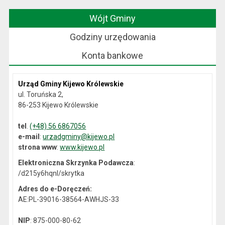
Wójt Gminy
Godziny urzędowania
Konta bankowe
Urząd Gminy Kijewo Królewskie
ul. Toruńska 2,
86-253 Kijewo Królewskie
tel
.
(+48) 56 6867056
e-mail
:
urzadgminy@kijewo.pl
strona www
:
www.kijewo.pl
Elektroniczna Skrzynka Podawcza
:
/d215y6hqnl/skrytka
Adres do e-Doręczeń:
AE:PL-39016-38564-AWHJS-33
NIP
: 875-000-80-62