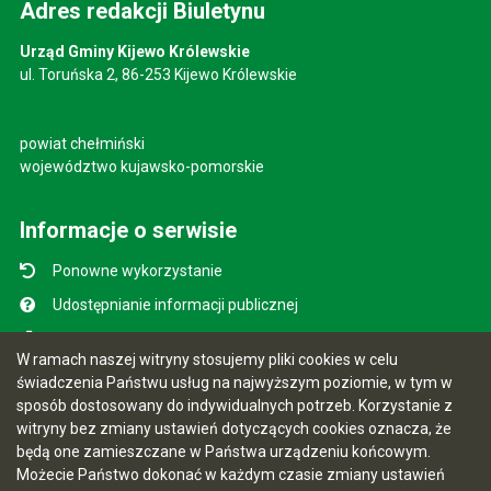
Adres redakcji Biuletynu
Urząd Gminy Kijewo Królewskie
ul. Toruńska 2, 86-253 Kijewo Królewskie
powiat chełmiński
województwo kujawsko-pomorskie
Informacje o serwisie
Ponowne wykorzystanie
Udostępnianie informacji publicznej
Mapa serwisu
W ramach naszej witryny stosujemy pliki cookies w celu
Instrukcja obsługi
świadczenia Państwu usług na najwyższym poziomie, w tym w
sposób dostosowany do indywidualnych potrzeb. Korzystanie z
Statystyki oglądalności
witryny bez zmiany ustawień dotyczących cookies oznacza, że
Ostatnio dodane
będą one zamieszczane w Państwa urządzeniu końcowym.
Możecie Państwo dokonać w każdym czasie zmiany ustawień
Ostatnia aktualizacja BIP: 07.08.2026 10:49