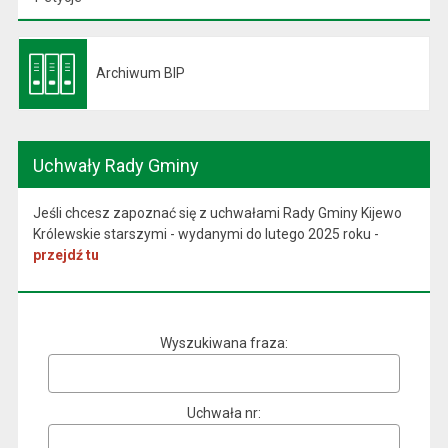
Archiwum BIP
Otwiera się w nowej karcie
Uchwały Rady Gminy
Jeśli chcesz zapoznać się z uchwałami Rady Gminy Kijewo
Królewskie starszymi - wydanymi do lutego 2025 roku -
przejdź tu
Wyszukiwana fraza
Uchwała nr