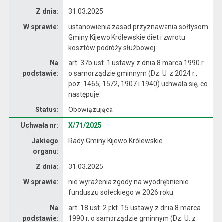
Z dnia:
31.03.2025
W sprawie:
ustanowienia zasad przyznawania sołtysom
Gminy Kijewo Królewskie diet i zwrotu
kosztów podróży służbowej
Na
art. 37b ust. 1 ustawy z dnia 8 marca 1990 r.
podstawie:
o samorządzie gminnym (Dz. U. z 2024 r.,
poz. 1465, 1572, 1907 i 1940) uchwala się, co
następuje:
Status:
Obowiązująca
Dane uchwały nr X/71/2025
Uchwała nr:
X/71/2025
Jakiego
Rady Gminy Kijewo Królewskie
organu:
Z dnia:
31.03.2025
W sprawie:
nie wyrażenia zgody na wyodrębnienie
funduszu sołeckiego w 2026 roku
Na
art. 18 ust. 2 pkt. 15 ustawy z dnia 8 marca
podstawie:
1990 r. o samorządzie gminnym (Dz. U. z