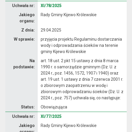
Dane uchwały nr XI/78/2025
Uchwała nr:
XI/78/2025
Jakiego
Rady Gminy Kijewo Królewskie
organu:
Z dnia:
29.04.2025
W sprawie:
przyjęcia projektu Regulaminu dostarczania
wody i odprowadzania ścieków na terenie
gminy Kijewo Królewskie
Na
art. 18 ust. 2 pkt 15 ustawy z dnia 8 marca
podstawie:
1990 r. o samorządzie gminnym (Dz. U. z
2024 r., poz. 1456, 1572, 1907 i 1940) oraz
art. 19 ust. 1 ustawy z dnia 7 czerwca 2001 r.
o zbiorowym zaopatrzeniu w wodę i
zbiorowym odprowadzaniu ścieków (Dz. U. z
2024 r., poz. 757) uchwala się, co następuje:
Status:
Obowiązująca
Dane uchwały nr XI/77/2025
Uchwała nr:
XI/77/2025
Jakiego
Rady Gminy Kijewo Królewskie
organu: