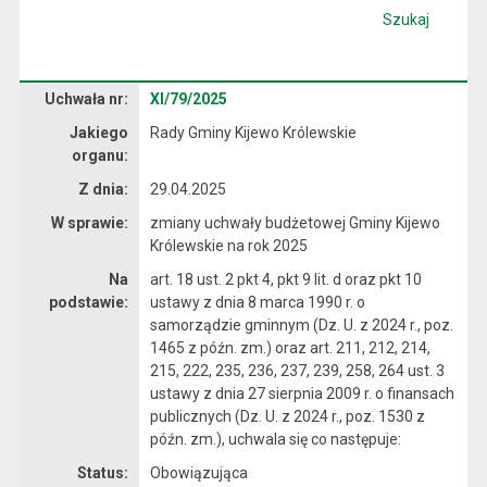
Szukaj
Dane uchwały nr XI/79/2025
Uchwała nr:
XI/79/2025
Jakiego
Rady Gminy Kijewo Królewskie
organu:
Z dnia:
29.04.2025
W sprawie:
zmiany uchwały budżetowej Gminy Kijewo
Królewskie na rok 2025
Na
art. 18 ust. 2 pkt 4, pkt 9 lit. d oraz pkt 10
podstawie:
ustawy z dnia 8 marca 1990 r. o
samorządzie gminnym (Dz. U. z 2024 r., poz.
1465 z późn. zm.) oraz art. 211, 212, 214,
215, 222, 235, 236, 237, 239, 258, 264 ust. 3
ustawy z dnia 27 sierpnia 2009 r. o finansach
publicznych (Dz. U. z 2024 r., poz. 1530 z
późn. zm.), uchwala się co następuje:
Status:
Obowiązująca