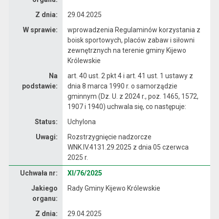
Z dnia:
29.04.2025
W sprawie:
wprowadzenia Regulaminów korzystania z
boisk sportowych, placów zabaw i siłowni
zewnętrznych na terenie gminy Kijewo
Królewskie
Na
art. 40 ust. 2 pkt 4 i art. 41 ust. 1 ustawy z
podstawie:
dnia 8 marca 1990 r. o samorządzie
gminnym (Dz. U. z 2024 r., poz. 1465, 1572,
1907 i 1940) uchwala się, co następuje:
Status:
Uchylona
Uwagi:
Rozstrzygnięcie nadzorcze
WNK.IV.4131.29.2025 z dnia 05 czerwca
2025 r.
Dane uchwały nr XI/76/2025
Uchwała nr:
XI/76/2025
Jakiego
Rady Gminy Kijewo Królewskie
organu:
Z dnia:
29.04.2025