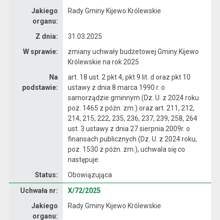
Jakiego
Rady Gminy Kijewo Królewskie
organu:
Z dnia:
31.03.2025
W sprawie:
zmiany uchwały budżetowej Gminy Kijewo
Królewskie na rok 2025
Na
art. 18 ust. 2 pkt 4, pkt 9 lit. d oraz pkt 10
podstawie:
ustawy z dnia 8 marca 1990 r. o
samorządzie gminnym (Dz. U. z 2024 roku
poz. 1465 z późn. zm.) oraz art. 211, 212,
214, 215, 222, 235, 236, 237, 239, 258, 264
ust. 3 ustawy z dnia 27 sierpnia 2009r. o
finansach publicznych (Dz. U. z 2024 roku,
poz. 1530 z późn. zm.), uchwala się co
następuje:
Status:
Obowiązująca
Dane uchwały nr X/72/2025
Uchwała nr:
X/72/2025
Jakiego
Rady Gminy Kijewo Królewskie
organu: