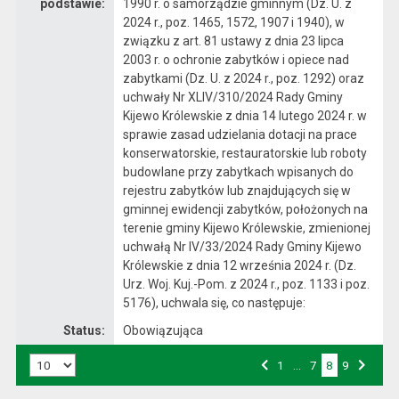
podstawie:
1990 r. o samorządzie gminnym (Dz. U. z
2024 r., poz. 1465, 1572, 1907 i 1940), w
związku z art. 81 ustawy z dnia 23 lipca
2003 r. o ochronie zabytków i opiece nad
zabytkami (Dz. U. z 2024 r., poz. 1292) oraz
uchwały Nr XLIV/310/2024 Rady Gminy
Kijewo Królewskie z dnia 14 lutego 2024 r. w
sprawie zasad udzielania dotacji na prace
konserwatorskie, restauratorskie lub roboty
budowlane przy zabytkach wpisanych do
rejestru zabytków lub znajdujących się w
gminnej ewidencji zabytków, położonych na
terenie gminy Kijewo Królewskie, zmienionej
uchwałą Nr IV/33/2024 Rady Gminy Kijewo
Królewskie z dnia 12 września 2024 r. (Dz.
Urz. Woj. Kuj.-Pom. z 2024 r., poz. 1133 i poz.
5176), uchwala się, co następuje:
Status:
Obowiązująca
Liczba art. na stronie:
Przejdź do strony numer
1
…
Przejdź do strony numer
7
8
Przejdź do strony numer
9
Strona numer
Poprzednia strona
Następna strona