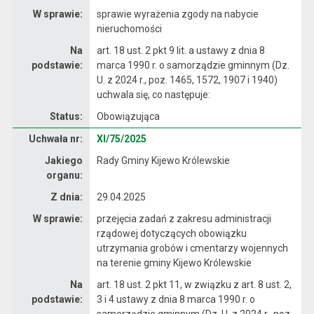
W sprawie:
sprawie wyrażenia zgody na nabycie
nieruchomości
Na
art. 18 ust. 2 pkt 9 lit. a ustawy z dnia 8
podstawie:
marca 1990 r. o samorządzie gminnym (Dz.
U. z 2024 r., poz. 1465, 1572, 1907 i 1940)
uchwala się, co następuje:
Status:
Obowiązująca
Dane uchwały nr XI/75/2025
Uchwała nr:
XI/75/2025
Jakiego
Rady Gminy Kijewo Królewskie
organu:
Z dnia:
29.04.2025
W sprawie:
przejęcia zadań z zakresu administracji
rządowej dotyczących obowiązku
utrzymania grobów i cmentarzy wojennych
na terenie gminy Kijewo Królewskie
Na
art. 18 ust. 2 pkt 11, w związku z art. 8 ust. 2,
podstawie:
3 i 4 ustawy z dnia 8 marca 1990 r. o
samorządzie gminnym (Dz. U. z 2024 r., poz.