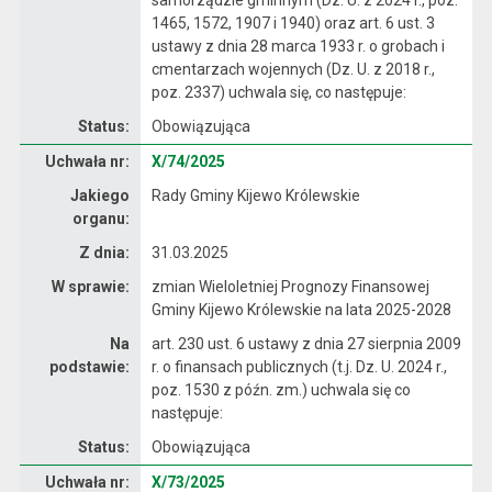
1465, 1572, 1907 i 1940) oraz art. 6 ust. 3
ustawy z dnia 28 marca 1933 r. o grobach i
cmentarzach wojennych (Dz. U. z 2018 r.,
poz. 2337) uchwala się, co następuje:
Status:
Obowiązująca
Dane uchwały nr X/74/2025
Uchwała nr:
X/74/2025
Jakiego
Rady Gminy Kijewo Królewskie
organu:
Z dnia:
31.03.2025
W sprawie:
zmian Wieloletniej Prognozy Finansowej
Gminy Kijewo Królewskie na lata 2025-2028
Na
art. 230 ust. 6 ustawy z dnia 27 sierpnia 2009
podstawie:
r. o finansach publicznych (t.j. Dz. U. 2024 r.,
poz. 1530 z późn. zm.) uchwala się co
następuje:
Status:
Obowiązująca
Dane uchwały nr X/73/2025
Uchwała nr:
X/73/2025