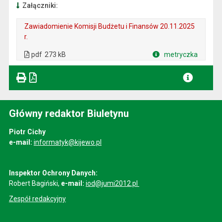
Załączniki:
Zawiadomienie Komisji Budżetu i Finansów 20.11.2025
r.
. Plik w formacie: pdf
. Rozmiar pliku: 273 kB
. Otwiera się w nowej karcie.
pdf
273 kB
metryczka
Plik w formacie
Główny redaktor Biuletynu
Piotr Cichy
e-mail:
informatyk@kijewo.pl
Inspektor Ochrony Danych:
Robert Bagiński,
e-mail:
iod@jumi2012.pl
Zespół redakcyjny