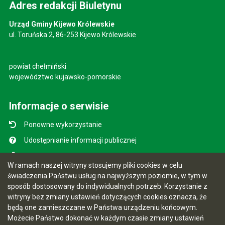
Adres redakcji Biuletynu
Urząd Gminy Kijewo Królewskie
ul. Toruńska 2, 86-253 Kijewo Królewskie
powiat chełmiński
województwo kujawsko-pomorskie
Informacje o serwisie
Ponowne wykorzystanie
Udostępnianie informacji publicznej
Mapa serwisu
W ramach naszej witryny stosujemy pliki cookies w celu
Instrukcja obsługi
świadczenia Państwu usług na najwyższym poziomie, w tym w
sposób dostosowany do indywidualnych potrzeb. Korzystanie z
Statystyki oglądalności
witryny bez zmiany ustawień dotyczących cookies oznacza, że
Ostatnio dodane
będą one zamieszczane w Państwa urządzeniu końcowym.
Możecie Państwo dokonać w każdym czasie zmiany ustawień
Ostatnia aktualizacja BIP: 28.07.2026 18:15