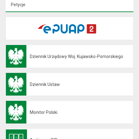
Petycje
Dziennik Urzędowy Woj. Kujawsko-Pomorskiego
Otwiera się w nowej karcie
Dziennik Ustaw
Otwiera się w nowej karcie
Monitor Polski
Otwiera się w nowej karcie