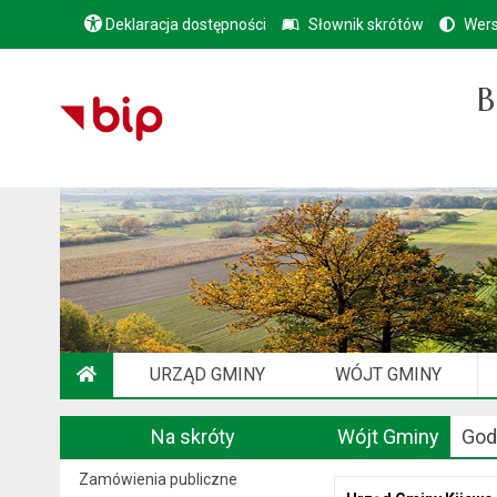
Deklaracja dostępności
Słownik skrótów
Wers
B
URZĄD GMINY
WÓJT GMINY
STRONA GŁÓWNA
Na skróty
Wójt Gminy
God
Zamówienia publiczne