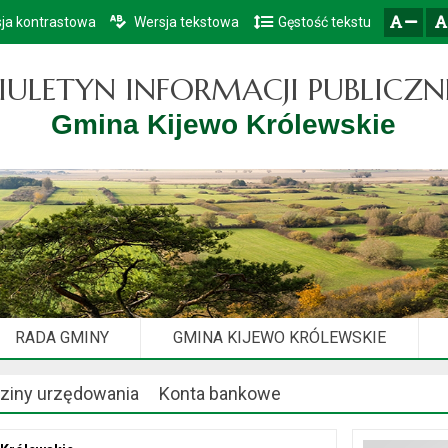
ja kontrastowa
Wersja tekstowa
Gęstość tekstu
Przejdź do głównego menu
Przejdź do mapy serwisu
Przejdź do treści
zresetuj
zmniejsz czcionkę
IULETYN INFORMACJI PUBLICZN
Gmina Kijewo Królewskie
RADA GMINY
GMINA KIJEWO KRÓLEWSKIE
ziny urzędowania
Konta bankowe