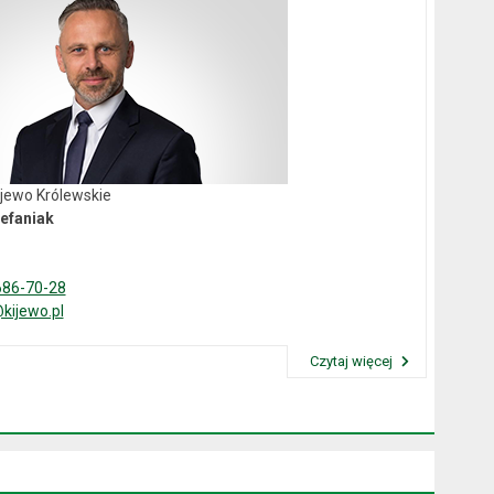
ijewo Królewskie
efaniak
686-70-28
kijewo.pl
Czytaj więcej
Przeczytaj artykuł "Wójt Gminy"