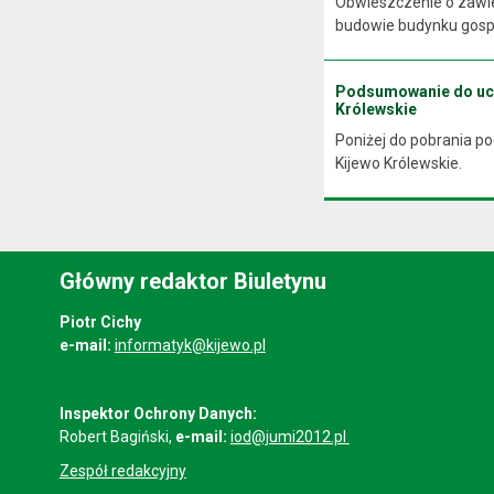
Obwieszczenie o zawie
budowie budynku gospo
Podsumowanie do uchw
Królewskie
Poniżej do pobrania p
Kijewo Królewskie.
Główny redaktor Biuletynu
Piotr Cichy
e-mail:
informatyk@kijewo.pl
Inspektor Ochrony Danych:
Robert Bagiński,
e-mail:
iod@jumi2012.pl
Zespół redakcyjny