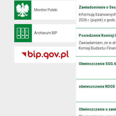
Zawiadomienie o Sesji
Monitor Polski
Otwiera się w nowej karcie
Informuję Szanownych M
2026 r. (piątek) o godz
Archiwum BIP
Posiedzenie Komisji Bu
Otwiera się w nowej karcie
Zawiadamiam, że w dniu
Komisji Budżetu i Finan
Obwieszczenie SGG.6
.
obwieszczenie RDOŚ
Obwieszczenie o zaw