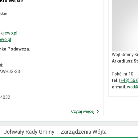
 Królewskie
skie
ijewo.pl
ewo.pl
ynka Podawcza
:
Wójt Gminy K
Arkadiusz St
ń:
-AWHJS-33
Pokój nr 10
tel
.
(+48) 56 
e-mail
:
wojt@
04032
Czytaj więcej
Przeczytaj artykuł "Dane kontaktowe"
Uchwały Rady Gminy
Zarządzenia Wójta