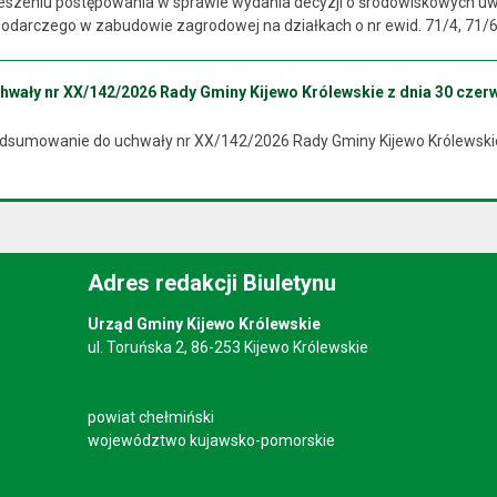
szeniu postępowania w sprawie wydania decyzji o środowiskowych uw
darczego w zabudowie zagrodowej na działkach o nr ewid. 71/4, 71/6, 
ały nr XX/142/2026 Rady Gminy Kijewo Królewskie z dnia 30 czerw
odsumowanie do uchwały nr XX/142/2026 Rady Gminy Kijewo Królewskie
Adres redakcji Biuletynu
Urząd Gminy Kijewo Królewskie
ul. Toruńska 2, 86-253 Kijewo Królewskie
powiat chełmiński
województwo kujawsko-pomorskie