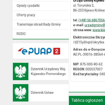
Urząd Gminy Kijewo
ul. Toruńska 2,
Opłaty i podatki
86-253 Kijewo Królew
Oferty pracy
tel
.
(+48) 56 6867056
Transmisje obrad Rady Gminy
e-mail
:
urzadgminy@k
strona www
:
www.kij
RODO
Elektroniczna Skrz
/d215y6hqnl/skrytka
Adres do e-Doręcze
AE:PL-39016-38564
NIP
: 875-000-80-62
Dziennik Urzędowy Woj.
REGON
: 000537007
Otwiera się w nowej karcie
Kujawsko-Pomorskiego
Kod terytorialny
: 04
Dziennik Ustaw
Otwiera się w nowej karcie
Tablica ogłoszeń