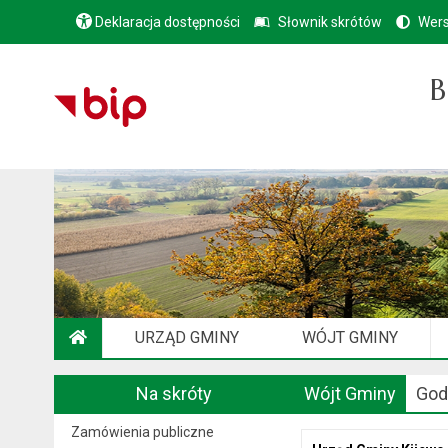
Deklaracja dostępności
Słownik skrótów
Wers
B
URZĄD GMINY
WÓJT GMINY
STRONA GŁÓWNA
Na skróty
Wójt Gminy
God
Zamówienia publiczne