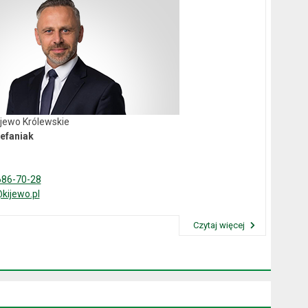
ijewo Królewskie
efaniak
686-70-28
kijewo.pl
Czytaj więcej
Przeczytaj artykuł "Wójt Gminy"