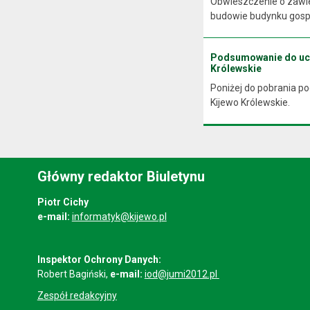
Obwieszczenie o zawie
budowie budynku gospo
Podsumowanie do uchw
Królewskie
Poniżej do pobrania p
Kijewo Królewskie.
Główny redaktor Biuletynu
Piotr Cichy
e-mail:
informatyk@kijewo.pl
Inspektor Ochrony Danych:
Robert Bagiński,
e-mail:
iod@jumi2012.pl
Zespół redakcyjny