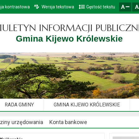
ja kontrastowa
Wersja tekstowa
Gęstość tekstu
Przejdź do głównego menu
Przejdź do mapy serwisu
Przejdź do treści
zresetuj
zmniejsz czcionkę
IULETYN INFORMACJI PUBLICZN
Gmina Kijewo Królewskie
RADA GMINY
GMINA KIJEWO KRÓLEWSKIE
ziny urzędowania
Konta bankowe