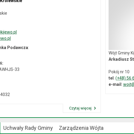
 Królewskie
skie
ijewo.pl
ewo.pl
ynka Podawcza
:
Wójt Gminy K
Arkadiusz St
ń:
-AWHJS-33
Pokój nr 10
tel
.
(+48) 56 
e-mail
:
wojt@
04032
Czytaj więcej
Przeczytaj artykuł "Dane kontaktowe"
Uchwały Rady Gminy
Zarządzenia Wójta