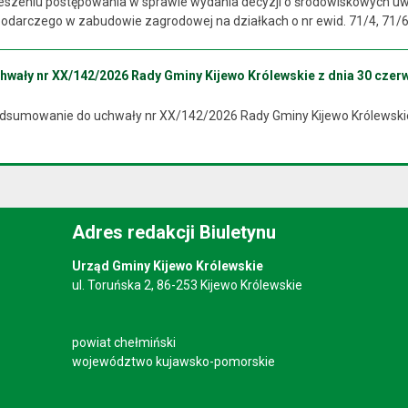
szeniu postępowania w sprawie wydania decyzji o środowiskowych uw
darczego w zabudowie zagrodowej na działkach o nr ewid. 71/4, 71/6, 
ały nr XX/142/2026 Rady Gminy Kijewo Królewskie z dnia 30 czerw
odsumowanie do uchwały nr XX/142/2026 Rady Gminy Kijewo Królewskie
Adres redakcji Biuletynu
Urząd Gminy Kijewo Królewskie
ul. Toruńska 2, 86-253 Kijewo Królewskie
powiat chełmiński
województwo kujawsko-pomorskie