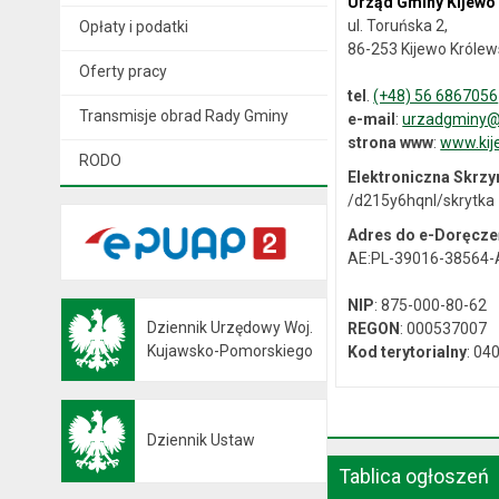
Urząd Gminy Kijewo
ul. Toruńska 2,
Opłaty i podatki
86-253 Kijewo Królew
Oferty pracy
tel
.
(+48) 56 6867056
Transmisje obrad Rady Gminy
e-mail
:
urzadgminy@k
strona www
:
www.kij
RODO
Elektroniczna Skrz
/d215y6hqnl/skrytka
Adres do e-Doręcze
AE:PL-39016-38564
NIP
: 875-000-80-62
Dziennik Urzędowy Woj.
REGON
: 000537007
Otwiera się w nowej karcie
Kujawsko-Pomorskiego
Kod terytorialny
: 04
Dziennik Ustaw
Otwiera się w nowej karcie
Tablica ogłoszeń