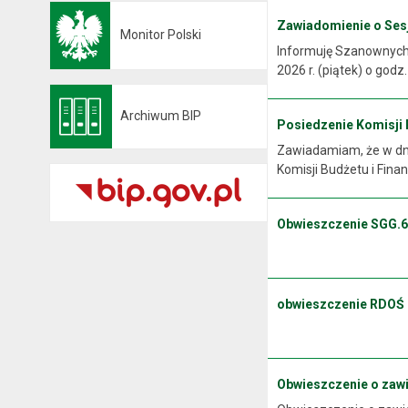
Zawiadomienie o Sesji
Monitor Polski
Otwiera się w nowej karcie
Informuję Szanownych M
2026 r. (piątek) o godz
Archiwum BIP
Posiedzenie Komisji Bu
Otwiera się w nowej karcie
Zawiadamiam, że w dniu
Komisji Budżetu i Finan
Obwieszczenie SGG.6
.
obwieszczenie RDOŚ
Obwieszczenie o zaw